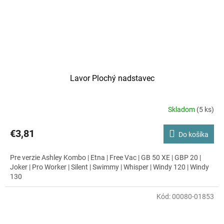
Lavor Plochý nadstavec
Skladom
(5 ks)
€3,81
Do košíka
Pre verzie Ashley Kombo | Etna | Free Vac | GB 50 XE | GBP 20 |
Joker | Pro Worker | Silent | Swimmy | Whisper | Windy 120 | Windy
130
Kód:
00080-01853