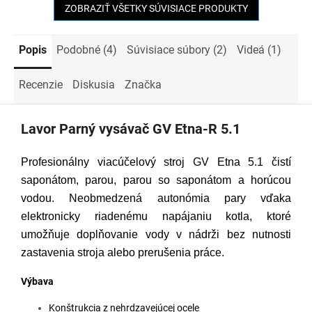
ZOBRAZIŤ VŠETKY SÚVISIACE PRODUKTY
Popis
Podobné (4)
Súvisiace súbory (2)
Videá (1)
Recenzie
Diskusia
Značka
Lavor Parný vysávač GV Etna-R 5.1
Profesionálny viacúčelový stroj GV Etna 5.1 čistí
saponátom, parou, parou so saponátom a horúcou
vodou. Neobmedzená autonómia pary vďaka
elektronicky riadenému napájaniu kotla, ktoré
umožňuje doplňovanie vody v nádrži bez nutnosti
zastavenia stroja alebo prerušenia práce.
Výbava
Konštrukcia z nehrdzavejúcej ocele