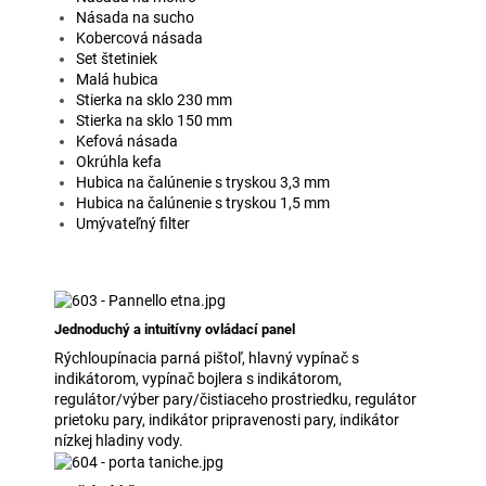
Násada na sucho
Kobercová násada
Set štetiniek
Malá hubica
Stierka na sklo 230 mm
Stierka na sklo 150 mm
Kefová násada
Okrúhla kefa
Hubica na čalúnenie s tryskou 3,3 mm
Hubica na čalúnenie s tryskou 1,5 mm
Umývateľný filter
Jednoduchý a intuitívny ovládací panel
Rýchloupínacia parná pištoľ, hlavný vypínač s
indikátorom, vypínač bojlera s indikátorom,
regulátor/výber pary/čistiaceho prostriedku, regulátor
prietoku pary, indikátor pripravenosti pary, indikátor
nízkej hladiny vody.