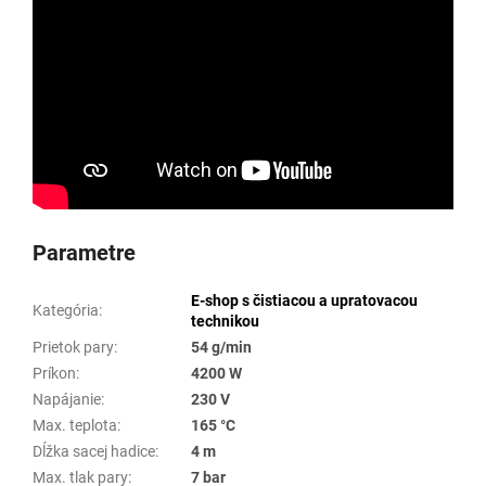
Parametre
E-shop s čistiacou a upratovacou
Kategória
:
technikou
Prietok pary
:
54 g/min
Príkon
:
4200 W
Napájanie
:
230 V
Max. teplota
:
165 °C
Dĺžka sacej hadice
:
4 m
Max. tlak pary
:
7 bar