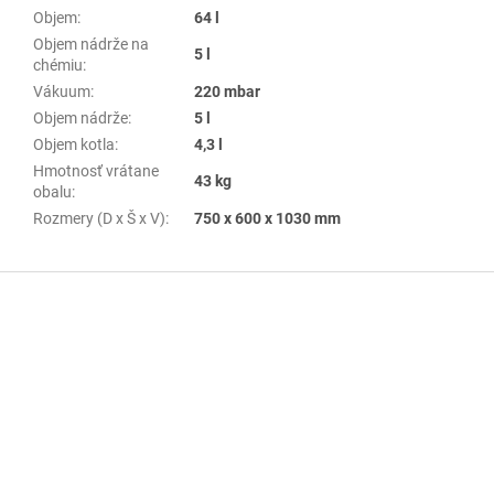
Objem
:
64 l
Objem nádrže na
5 l
chémiu
:
Vákuum
:
220 mbar
Objem nádrže
:
5 l
Objem kotla
:
4,3 l
Hmotnosť vrátane
43 kg
obalu
:
Rozmery (D x Š x V)
:
750 x 600 x 1030 mm
Z
á
p
ä
t
i
e