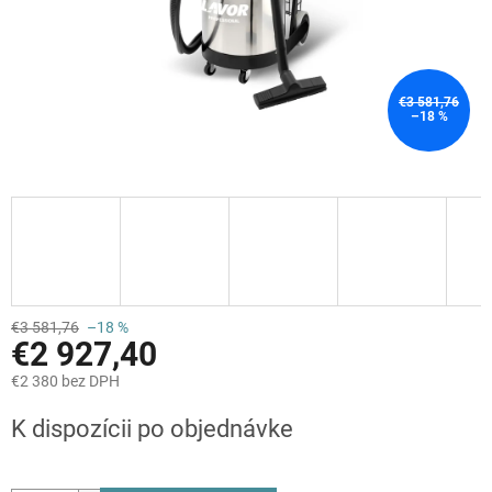
€3 581,76
–18 %
€3 581,76
–18 %
€2 927,40
€2 380 bez DPH
Jednotková
K dispozícii po objednávke
cena: