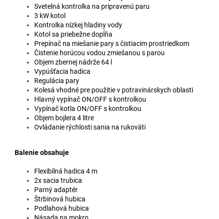
Svetelná kontrolka na pripravenú paru
3 kW kotol
Kontrolka nízkej hladiny vody
Kotol sa priebežne dopĺňa
Prepínač na miešanie pary s čistiacim prostriedkom
Čistenie horúcou vodou zmiešanou s parou
Objem zbernej nádrže 64 l
Vypúšťacia hadica
Regulácia pary
Kolesá vhodné pre použitie v potravinárskych oblasti
Hlavný vypínač ON/OFF s kontrolkou
Vypínač kotla ON/OFF s kontrolkou
Objem bojlera 4 litre
Ovládanie rýchlosti sania na rukoväti
Balenie obsahuje
Flexibilná hadica 4 m
2x sacia trubica
Parný adaptér
Štrbinová hubica
Podlahová hubica
Násada na mokro