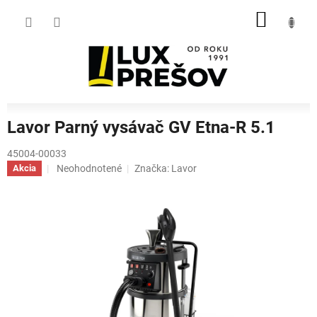
Prejsť
NÁKU
na
obsah
KOŠÍK
Lavor Parný vysávač GV Etna-R 5.1
45004-00033
Priemerné
Neohodnotené
Značka:
Lavor
Akcia
hodnotenie
produktu
je
0,0
z
5
hviezdičiek.