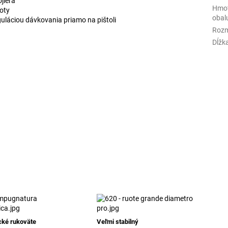
jlera
Hmot
loty
obal
guláciou dávkovania priamo na pištoli
Rozm
Dĺžk
cké rukoväte
Veľmi stabilný