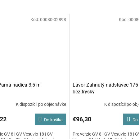
Kód:
00080-02898
Kód:
0008
Parná hadica 3,5 m
Lavor Zahnutý nádstavec 17
bez trysky
K dispozícii po objednávke
K dispozícii po ob
,22
€96,30
Do košíka
Do 
ie GV 8 | GV Vesuvio 18 | GV
Pre verzie GV 8 | GV Vesuvio 18 | G