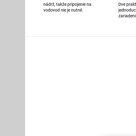
Dve prak
nádrž, takže pripojenie na
jednoduc
vodovod nie je nutné.
zariadeni
Z
á
p
ä
t
i
e