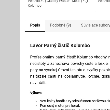
Vesuvio 30 | Graffity Waster | Metis | Fuji |
Vesuvio 
Kolumbo
Popis
Podobné (9)
Súvisiace súbory
Lavor Parný čistič Kolumbo
Profesionálny parný čistič Kolumbo vhodný 
nečistoty a zanecháva povrchy čisté a lesklé.
pary na vysokej úrovni teplotu a zvyšky pozbi
najťažšie časti na dosiahnutie. Rýchle, dôk
navlhčili.
Výbava
Vertikálny horák s vysokoúčinnou oceľovou c
Pomocný motor pre horák