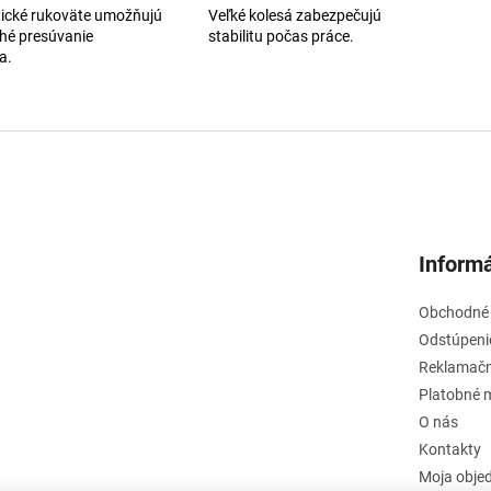
tické rukoväte umožňujú
Veľké kolesá zabezpečujú
hé presúvanie
stabilitu počas práce.
a.
Informá
Obchodné
Odstúpeni
Reklamačn
Platobné 
O nás
Kontakty
Moja obje