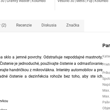
30 | Graffity Waster | Kolumbo
Vesuvio 30 | Metis | Fuji | Kolumbo
 (2)
Recenzie
Diskusia
Značka
Pa
Kate
na sklo a jemné povrchy. Odstraňuje nepoddajné mastnoty,
 Čistenie je jednoduché, používajte čistenie a odmasťovanie
Prie
erajte handričkou z mikrovlákna. Interiéry automobilov a pre
Prík
ladné čistenie a dezinfekcia rohože bez toho, aby ste ich
Spot
Napá
Max.
Max.
ievkou
Pali
Obje