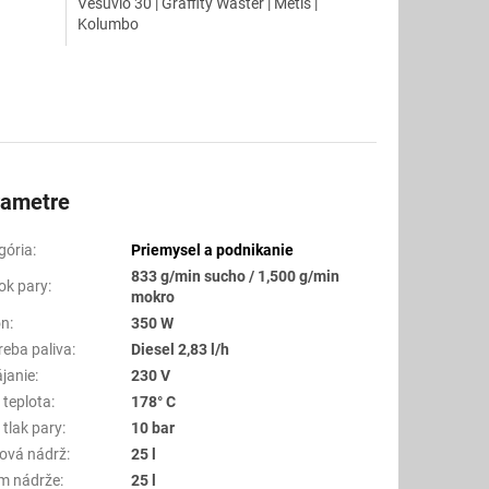
Vesuvio 30 | Graffity Waster | Metis |
Kolumbo
rametre
gória
:
Priemysel a podnikanie
833 g/min sucho / 1,500 g/min
tok pary
:
mokro
on
:
350 W
reba paliva
:
Diesel 2,83 l/h
janie
:
230 V
 teplota
:
178° C
 tlak pary
:
10 bar
vová nádrž
:
25 l
m nádrže
:
25 l