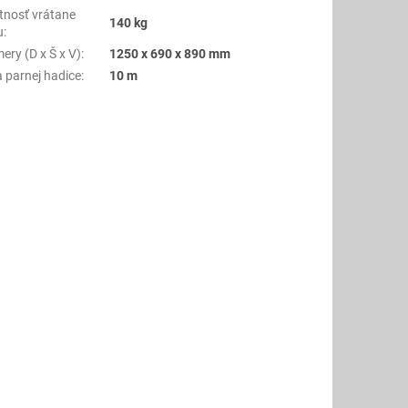
nosť vrátane
140 kg
u
:
ery (D x Š x V)
:
1250 x 690 x 890 mm
a parnej hadice
:
10 m