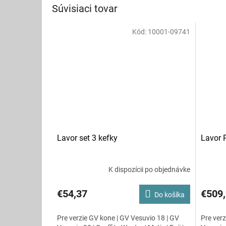
Súvisiaci tovar
Kód:
10001-09741
Lavor set 3 kefky
Lavor 
K dispozícii po objednávke
€54,37
€509
Do košíka
Pre verzie GV kone | GV Vesuvio 18 | GV
Pre verz