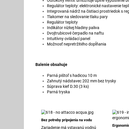
Odtokový ventil: umožňuje úplné vypustenie bo
Regulátor teploty: elektronické nastavenie tep
Integrovaná nádrž na čistiaci prostriedok s re
Tlakomer na sledovanie tlaku pary
Regulátor teploty
Indikátor nízkej hladiny paliva
Dvojtrubicové čerpadlo na naftu
Intuitívny ovládací panel
Možnosť nepretržitého dopĺňania
Balenie obsahuje
Parná pištoľ s hadicou 10 m
Zahnutý nádstavec 202 mm bez trysky
Súprava kief D.30 (3 ks)
Parná tryska
Bez potreby pripojenia na vodu
Ergonomi
Zariadenie má vstavanú vodnú