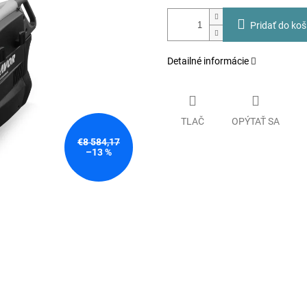
Pridať do koš
Detailné informácie
TLAČ
OPÝTAŤ SA
€8 584,17
–13 %