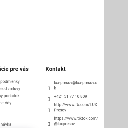
cie pre vás
Kontakt
 podmienky
lux-presov
@
lux-presov.s
k
e od zmluvy
ý poriadok
+421 51 77 10 809
metódy
http://www.fb.com/LUX
Presov
https://www.tiktok.com/
@luxpresov
dnávka