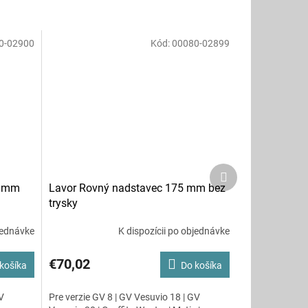
0-02900
Kód:
00080-02899
Ďalší
produkt
5 mm
Lavor Rovný nadstavec 175 mm bez
trysky
jednávke
K dispozícii po objednávke
€70,02
košíka
Do košíka
V
Pre verzie GV 8 | GV Vesuvio 18 | GV