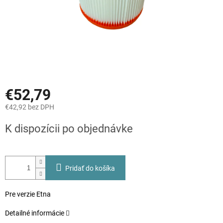
€52,79
€42,92 bez DPH
Jednotková
K dispozícii po objednávke
cena:
Pridať do košíka
Pre verzie Etna
Detailné informácie