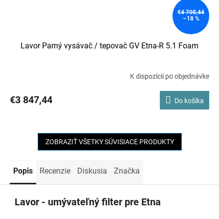
€4 708,44
–18 %
Lavor Parný vysávač / tepovač GV Etna-R 5.1 Foam
K dispozícii po objednávke
€3 847,44
Do košíka
ZOBRAZIŤ VŠETKY SÚVISIACE PRODUKTY
Popis
Recenzie
Diskusia
Značka
Lavor - umývateľný filter pre Etna