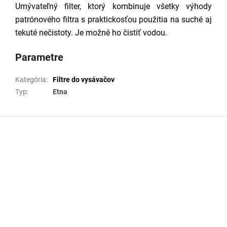
Umývateľný filter, ktorý kombinuje všetky výhody
patrónového filtra s praktickosťou použitia na suché aj
tekuté nečistoty. Je možné ho čistiť vodou.
Parametre
Kategória
:
Filtre do vysávačov
Typ
:
Etna
Z
á
p
ä
t
i
e