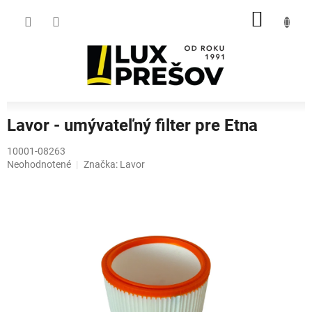
Prejsť
NÁKU
na
obsah
KOŠÍK
Lavor - umývateľný filter pre Etna
10001-08263
Priemerné
Neohodnotené
Značka:
Lavor
hodnotenie
produktu
je
0,0
z
5
hviezdičiek.