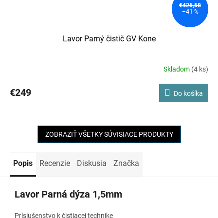
€425,58
–41 %
Lavor Parný čistič GV Kone
Skladom
(4 ks)
Priemerné
hodnotenie
produktu
€249
Do košíka
je
5,0
z
5
ZOBRAZIŤ VŠETKY SÚVISIACE PRODUKTY
hviezdičiek.
Popis
Recenzie
Diskusia
Značka
Lavor Parná dýza 1,5mm
Príslušenstvo k čistiacej technike