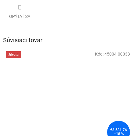
OPÝTAŤ SA
Súvisiaci tovar
Kód:
45004-00033
Akcia
€3 581,76
–18 %