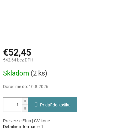
€52,45
€42,64 bez DPH
Jednotková
Skladom
(2 ks)
cena:
Doručíme do:
10.8.2026
Pridať do košíka
Pre verzie Etna | GV kone
Detailné informácie