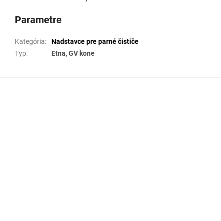
Parametre
Kategória
:
Nadstavce pre parné čističe
Typ
:
Etna, GV kone
Z
á
p
ä
t
i
e