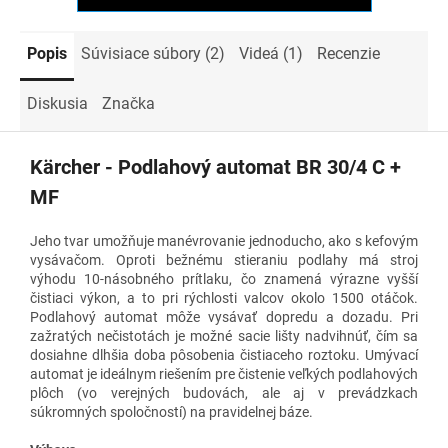
Popis
Súvisiace súbory (2)
Videá (1)
Recenzie
Diskusia
Značka
Kärcher - Podlahový automat BR 30/4 C +
MF
Jeho tvar umožňuje manévrovanie jednoducho, ako s kefovým
vysávačom. Oproti bežnému stieraniu podlahy má stroj
výhodu 10-násobného prítlaku, čo znamená výrazne vyšší
čistiaci výkon, a to pri rýchlosti valcov okolo 1500 otáčok.
Podlahový automat môže vysávať dopredu a dozadu. Pri
zažratých nečistotách je možné sacie lišty nadvihnúť, čím sa
dosiahne dlhšia doba pôsobenia čistiaceho roztoku. Umývací
automat je ideálnym riešením pre čistenie veľkých podlahových
plôch (vo verejných budovách, ale aj v prevádzkach
súkromných spoločností) na pravidelnej báze.