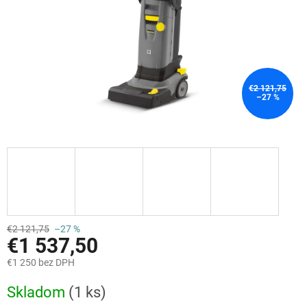
€2 121,75
–27 %
€2 121,75
–27 %
€1 537,50
€1 250 bez DPH
Jednotková
Skladom
(1 ks)
cena: