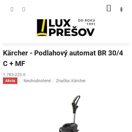
Prejsť
NÁKU
na
obsah
KOŠÍK
Kärcher - Podlahový automat BR 30/4
C + MF
1.783-223.0
Priemerné
Neohodnotené
Značka:
Kärcher
Akcia
hodnotenie
produktu
je
0,0
z
5
hviezdičiek.