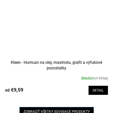
Kleen - Hurrican na olej, mastnotu, grafit a výfukové
pozostatky
Skladom
(>10 ks)
Priemerné
hodnotenie
produktu
€9,59
od
DETAIL
je
3,0
z
5
ZOBRAZIŤ VŠETKY SÚVISIACE PRODUKTY
hviezdičiek.