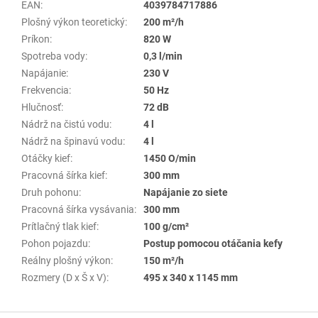
EAN
:
4039784717886
Plošný výkon teoretický
:
200 m²/h
Príkon
:
820 W
Spotreba vody
:
0,3 l/min
Napájanie
:
230 V
Frekvencia
:
50 Hz
Hlučnosť
:
72 dB
Nádrž na čistú vodu
:
4 l
Nádrž na špinavú vodu
:
4 l
Otáčky kief
:
1450 O/min
Pracovná šírka kief
:
300 mm
Druh pohonu
:
Napájanie zo siete
Pracovná šírka vysávania
:
300 mm
Prítlačný tlak kief
:
100 g/cm²
Pohon pojazdu
:
Postup pomocou otáčania kefy
Reálny plošný výkon
:
150 m²/h
Rozmery (D x Š x V)
:
495 x 340 x 1145 mm