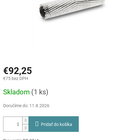
€92,25
€75 bez DPH
Jednotková
Skladom
(1 ks)
cena:
Doručíme do:
11.8.2026
Pridať do košíka