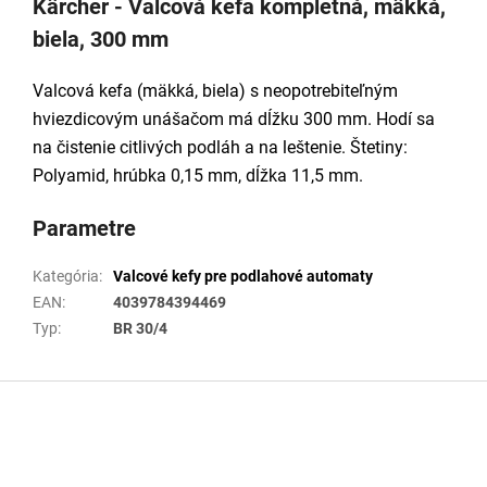
Kärcher - Valcová kefa kompletná, mäkká,
biela, 300 mm
Valcová kefa (mäkká, biela) s neopotrebiteľným
hviezdicovým unášačom má dĺžku 300 mm. Hodí sa
na čistenie citlivých podláh a na leštenie. Štetiny:
Polyamid, hrúbka 0,15 mm, dĺžka 11,5 mm.
Parametre
Kategória
:
Valcové kefy pre podlahové automaty
EAN
:
4039784394469
Typ
:
BR 30/4
Z
á
p
ä
t