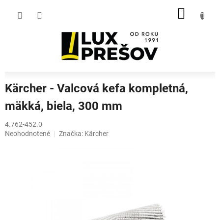
Prejsť
NÁKU
na
obsah
KOŠÍK
Kärcher - Valcová kefa kompletná,
mäkká, biela, 300 mm
4.762-452.0
Priemerné
Neohodnotené
Značka:
Kärcher
hodnotenie
produktu
je
0,0
z
5
hviezdičiek.