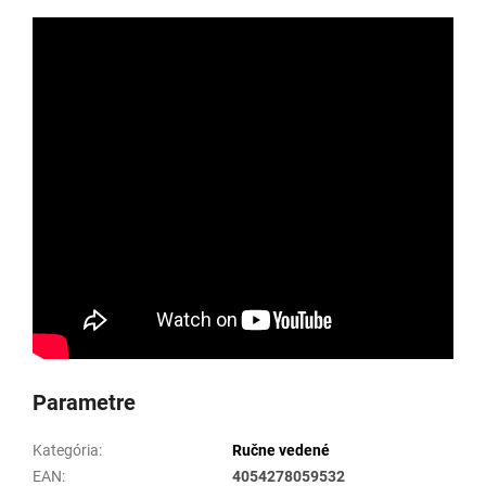
Parametre
Kategória
:
Ručne vedené
EAN
:
4054278059532