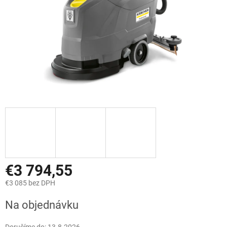
€3 794,55
€3 085 bez DPH
Jednotková
Na objednávku
cena: