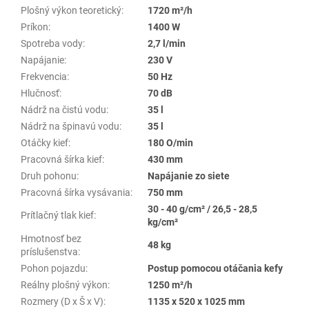
Plošný výkon teoretický
:
1720 m²/h
Príkon
:
1400 W
Spotreba vody
:
2,7 l/min
Napájanie
:
230 V
Frekvencia
:
50 Hz
Hlučnosť
:
70 dB
Nádrž na čistú vodu
:
35 l
Nádrž na špinavú vodu
:
35 l
Otáčky kief
:
180 O/min
Pracovná šírka kief
:
430 mm
Druh pohonu
:
Napájanie zo siete
Pracovná šírka vysávania
:
750 mm
30 - 40 g/cm² / 26,5 - 28,5
Prítlačný tlak kief
:
kg/cm²
Hmotnosť bez
48 kg
príslušenstva
:
Pohon pojazdu
:
Postup pomocou otáčania kefy
Reálny plošný výkon
:
1250 m²/h
Rozmery (D x Š x V)
:
1135 x 520 x 1025 mm