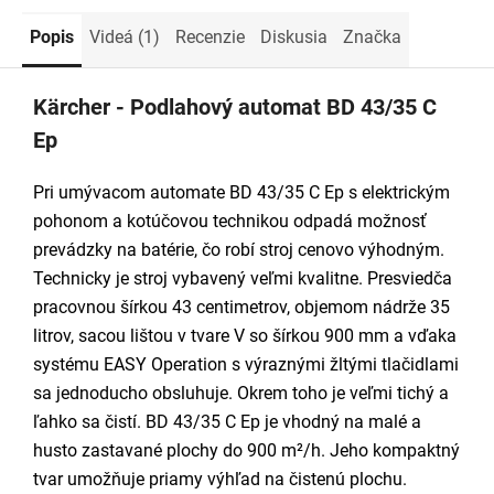
Popis
Videá (1)
Recenzie
Diskusia
Značka
Kärcher - Podlahový automat BD 43/35 C
Ep
Pri umývacom automate BD 43/35 C Ep s elektrickým
pohonom a kotúčovou technikou odpadá možnosť
prevádzky na batérie, čo robí stroj cenovo výhodným.
Technicky je stroj vybavený veľmi kvalitne. Presviedča
pracovnou šírkou 43 centimetrov, objemom nádrže 35
litrov, sacou lištou v tvare V so šírkou 900 mm a vďaka
systému EASY Operation s výraznými žltými tlačidlami
sa jednoducho obsluhuje. Okrem toho je veľmi tichý a
ľahko sa čistí. BD 43/35 C Ep je vhodný na malé a
husto zastavané plochy do 900 m²/h. Jeho kompaktný
tvar umožňuje priamy výhľad na čistenú plochu.