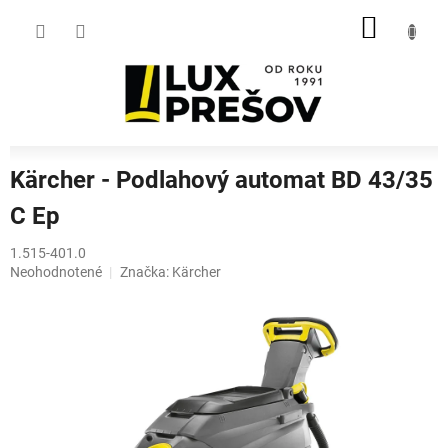
Prejsť
NÁKU
na
obsah
KOŠÍK
Kärcher - Podlahový automat BD 43/35
C Ep
1.515-401.0
Priemerné
Neohodnotené
Značka:
Kärcher
hodnotenie
produktu
je
0,0
z
5
hviezdičiek.