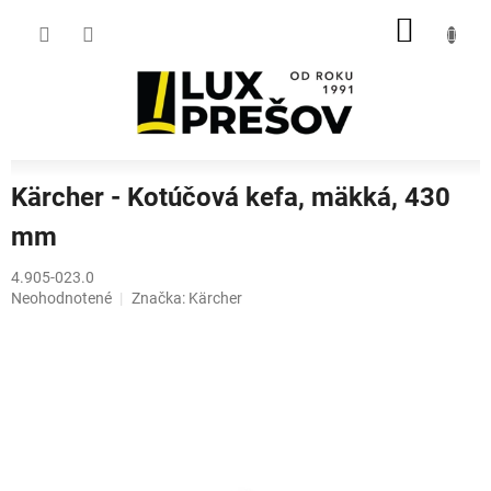
Prejsť
NÁKU
na
obsah
KOŠÍK
Kärcher - Kotúčová kefa, mäkká, 430
mm
4.905-023.0
Priemerné
Neohodnotené
Značka:
Kärcher
hodnotenie
produktu
je
0,0
z
5
hviezdičiek.