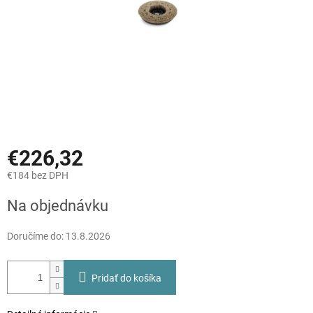
€226,32
€184 bez DPH
Jednotková
Na objednávku
cena:
Doručíme do:
13.8.2026
Pridať do košíka