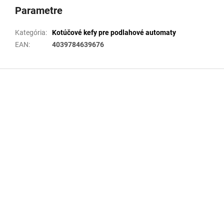
Parametre
Kategória
:
Kotúčové kefy pre podlahové automaty
EAN
:
4039784639676
Z
á
p
ä
t
i
e