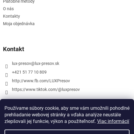
Platobné metódy
O nás
Kontakty
Moja objednávka
Kontakt
lux-presov
@
lux-presov.sk
+421 51 77 10 809
http://www.fb.com/LUXPresov
https://www.tiktok.com/@luxpresov
Používame súbory cookie, aby sme vám umožnili pohodlné
prehliadanie webovej stránky a vďaka analýze neustále
zlepšovali jej funkcie, výkon a použiteľnosť.
Viac informácií