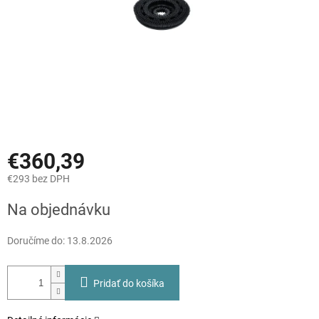
€360,39
€293 bez DPH
Jednotková
Na objednávku
cena:
Doručíme do:
13.8.2026
Pridať do košíka