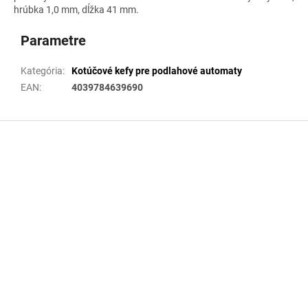
hrúbka 1,0 mm, dĺžka 41 mm.
Parametre
Kategória
:
Kotúčové kefy pre podlahové automaty
EAN
:
4039784639690
Z
á
p
ä
t
i
e