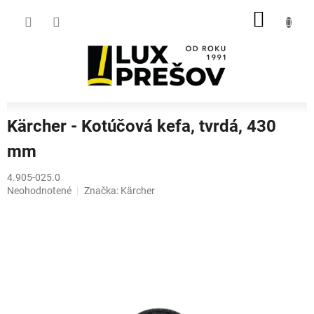
Prejsť
NÁKU
na
obsah
KOŠÍK
Kärcher - Kotúčová kefa, tvrdá, 430
mm
4.905-025.0
Priemerné
Neohodnotené
Značka:
Kärcher
hodnotenie
produktu
je
0,0
z
5
hviezdičiek.