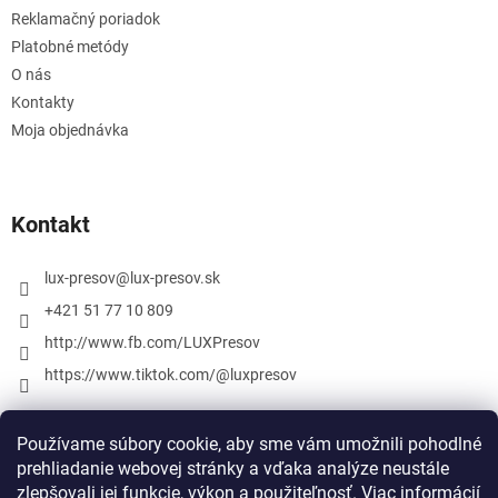
Reklamačný poriadok
Platobné metódy
O nás
Kontakty
Moja objednávka
Kontakt
lux-presov
@
lux-presov.sk
+421 51 77 10 809
http://www.fb.com/LUXPresov
https://www.tiktok.com/@luxpresov
Používame súbory cookie, aby sme vám umožnili pohodlné
prehliadanie webovej stránky a vďaka analýze neustále
zlepšovali jej funkcie, výkon a použiteľnosť.
Viac informácií