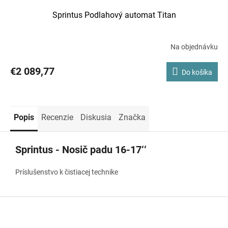
Sprintus Podlahový automat Titan
Na objednávku
€2 089,77
Do košíka
Popis
Recenzie
Diskusia
Značka
Sprintus - Nosič padu 16-17‘‘
Príslušenstvo k čistiacej technike
Z
á
p