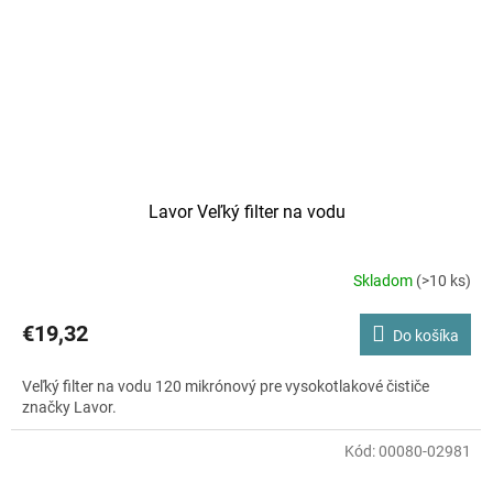
Lavor Veľký filter na vodu
Skladom
(>10 ks)
Priemerné
hodnotenie
produktu
€19,32
Do košíka
je
5,0
Veľký filter na vodu 120 mikrónový pre vysokotlakové čističe
z
značky Lavor.
5
hviezdičiek.
Kód:
00080-02981