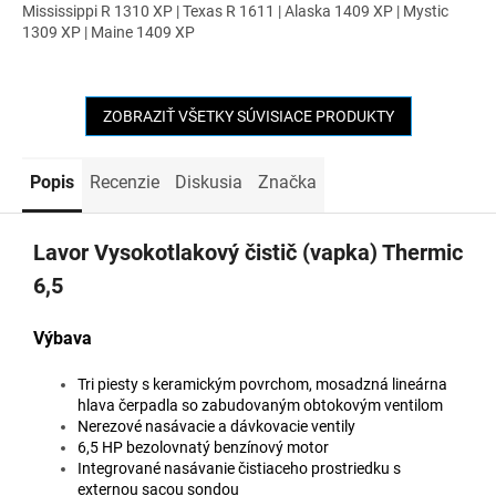
Mississippi R 1310 XP | Texas R 1611 | Alaska 1409 XP | Mystic
1309 XP | Maine 1409 XP
ZOBRAZIŤ VŠETKY SÚVISIACE PRODUKTY
Popis
Recenzie
Diskusia
Značka
Lavor Vysokotlakový čistič (vapka) Thermic
6,5
Výbava
Tri piesty s keramickým povrchom, mosadzná lineárna
hlava čerpadla so zabudovaným obtokovým ventilom
Nerezové nasávacie a dávkovacie ventily
6,5 HP bezolovnatý benzínový motor
Integrované nasávanie čistiaceho prostriedku s
externou sacou sondou