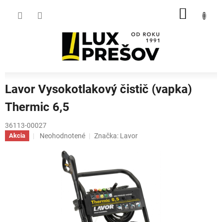
Prejsť
NÁKU
na
obsah
KOŠÍK
Lavor Vysokotlakový čistič (vapka)
Thermic 6,5
36113-00027
Priemerné
Neohodnotené
Značka:
Lavor
Akcia
hodnotenie
produktu
je
0,0
z
5
hviezdičiek.