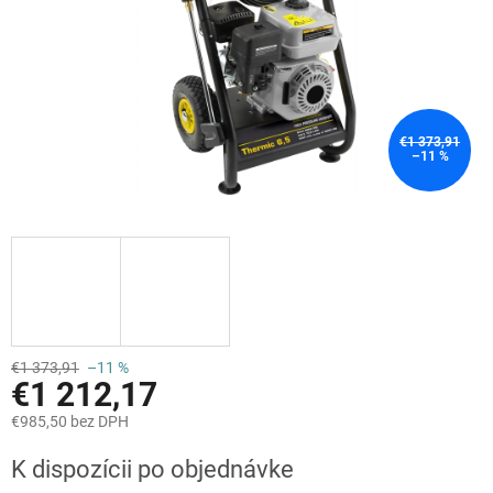
€1 373,91
–11 %
€1 373,91
–11 %
€1 212,17
€985,50 bez DPH
Jednotková
K dispozícii po objednávke
cena: