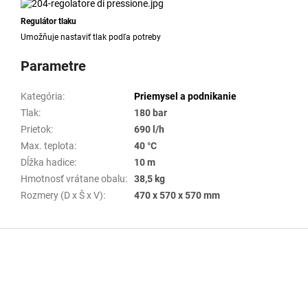
Regulátor tlaku
Umožňuje nastaviť tlak podľa potreby
Parametre
Kategória
:
Priemysel a podnikanie
Tlak
:
180 bar
Prietok
:
690 l/h
Max. teplota
:
40 °C
Dĺžka hadice
:
10 m
Hmotnosť vrátane obalu
:
38,5 kg
Rozmery (D x Š x V)
:
470 x 570 x 570 mm
Z
á
p
ä
t