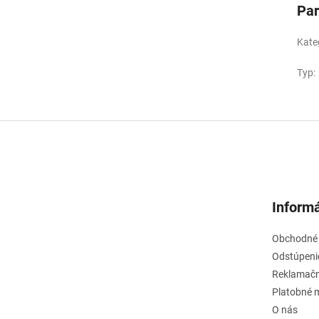
Pa
Kate
Typ
:
Informá
Obchodné
Odstúpeni
Reklamačn
Platobné 
O nás