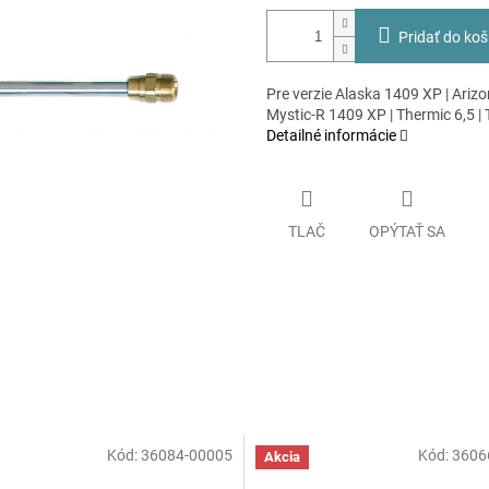
Pridať do koš
Pre verzie Alaska 1409 XP | Ariz
Mystic-R 1409 XP | Thermic 6,5 | 
Detailné informácie
TLAČ
OPÝTAŤ SA
Kód:
36084-00005
Kód:
3606
Akcia