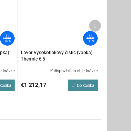
Ďalší
produkt
€1
€1
179,32
373,91
–53 %
–11 %
apka)
Lavor Vysokotlakový čistič (vapka)
Thermic 6,5
jednávke
K dispozícii po objednávke
€1 212,17
košíka
Do košíka