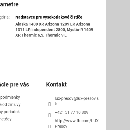
rametre
gória
:
Nadstavce pre vysokotlakové čističe
Alaska 1409 XP, Arizona 1209 LP, Arizona
1311 LP, Independent 2800, Mystic-R 1409
XP, Thermic 6,5, Thermic 9 L
cie pre vás
Kontakt
 podmienky
lux-presov
@
lux-presov.s
k
e od zmluvy
ý poriadok
+421 51 77 10 809
metódy
http://www.fb.com/LUX
Presov