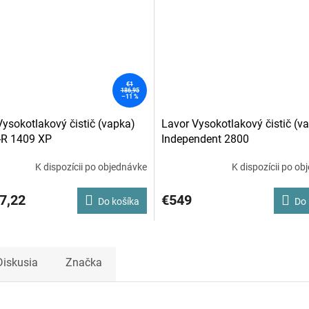
€1
186,95
–11 %
Vysokotlakový čistič (vapka)
Lavor Vysokotlakový čistič (v
-R 1409 XP
Independent 2800
K dispozícii po objednávke
K dispozícii po ob
7,22
€549
Do košíka
Do 
Diskusia
Značka