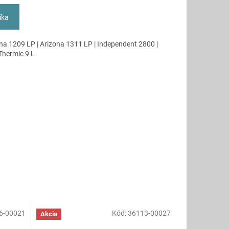
íka
ona 1209 LP | Arizona 1311 LP | Independent 2800 |
Thermic 9 L
6-00021
Kód:
36113-00027
Akcia