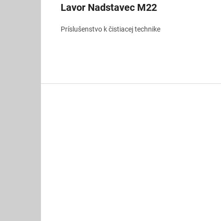
Lavor Nadstavec M22
Príslušenstvo k čistiacej technike
Z
á
p
ä
t
i
e