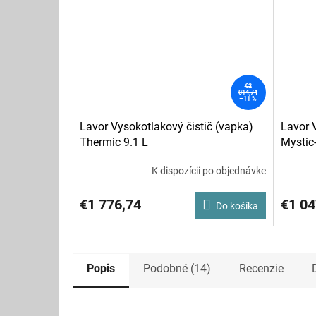
€2
014,74
–11 %
Lavor Vysokotlakový čistič (vapka)
Lavor 
Thermic 9.1 L
Mystic
K dispozícii po objednávke
€1 776,74
€1 04
Do košíka
Popis
Podobné (14)
Recenzie