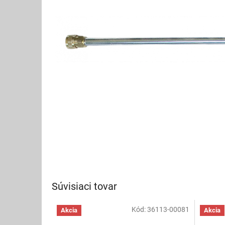
Súvisiaci tovar
Kód:
36113-00081
Akcia
Akcia