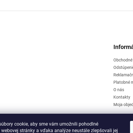
Informá
Obchodné
Odstúpeni
Reklamačn
Platobné 
O nás
Kontakty
Moja obje
úbory cookie, aby sme vám umožnili pohodlné
 webovej stránky a vďaka analýze neustále zlepšovali jej