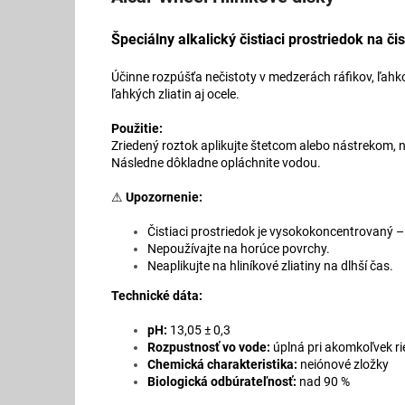
Špeciálny alkalický čistiaci prostriedok na či
Účinne rozpúšťa nečistoty v medzerách ráfikov, ľahko
ľahkých zliatin aj ocele.
Použitie:
Zriedený roztok aplikujte štetcom alebo nástrekom, 
Následne dôkladne opláchnite vodou.
⚠
Upozornenie:
Čistiaci prostriedok je vysokokoncentrovaný 
Nepoužívajte na horúce povrchy.
Neaplikujte na hliníkové zliatiny na dlhší čas.
Technické dáta:
pH:
13,05 ± 0,3
Rozpustnosť vo vode:
úplná pri akomkoľvek ri
Chemická charakteristika:
neiónové zložky
Biologická odbúrateľnosť:
nad 90 %