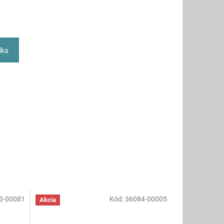
íka
3-00081
Kód:
36084-00005
Akcia