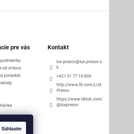
cie pre vás
Kontakt
 podmienky
lux-presov
@
lux-presov.s
k
e od zmluvy
ý poriadok
+421 51 77 10 809
metódy
http://www.fb.com/LUX
Presov
https://www.tiktok.com/
@luxpresov
dnávka
Súhlasím