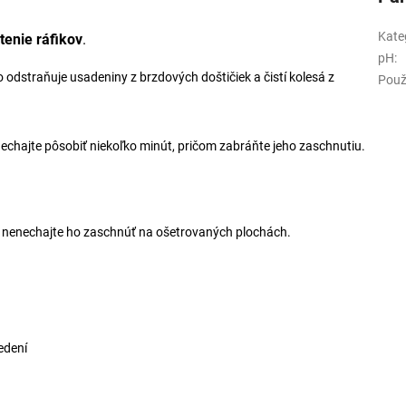
Kate
stenie ráfikov
.
pH
:
 odstraňuje usadeniny z brzdových doštičiek a čistí kolesá z
Použ
nechajte pôsobiť niekoľko minút, pričom zabráňte jeho zaschnutiu.
– nenechajte ho zaschnúť na ošetrovaných plochách.
edení