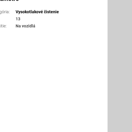
gória
:
Vysokotlakové čistenie
13
itie
:
Na vozidlá