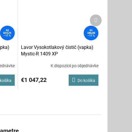
Ďalší
produkt
€2
€1
014,74
186,95
–11 %
–11 %
apka)
Lavor Vysokotlakový čistič (vapka)
Mystic-R 1409 XP
jednávke
K dispozícii po objednávke
€1 047,22
košíka
Do košíka
rametre