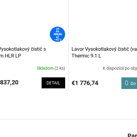
od
€4
459,98
až
–43 %
ysokotlakový čistič s
Lavor Vysokotlakový čistič (v
om HLR LP
Thermic 9.1 L
Skladom
(2 ks)
K dispozícii po ob
837,20
€1 776,74
DETAIL
Do 
Pa