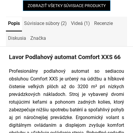
5
ZOBRAZIŤ VŠETKY SÚVISIACE PRODUKTY
hviezdičiek.
Popis
Súvisiace súbory (2)
Videá (1)
Recenzie
Diskusia
Značka
Lavor Podlahový automat Comfort XXS 66
Profesionálny podlahový automat so sediacou
obsluhou Comfort XXS je určený na údržbu a hĺbkové
čistenie veľkých plôch až do 3200 m² pri nízkych
prevádzkových nákladoch. Stroj je vybavený dvomi
rotujúcimi kefami a pohonom zadných kolies, ktorý
zabezpečuje nižšiu spotrebu batérií a spoľahlivý pohyb
aj pri náročnejšej prevádzke. Ergonomický volant s
digitálnym ovládaním a displejom zvyšuje komfort
obsluhy a uľahčuje ovládanie stroja. Pohodlné sedadlo