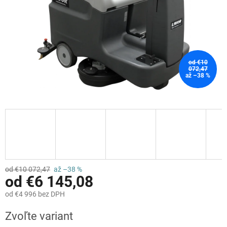
od €10
072,47
až –38 %
od €10 072,47
až –38 %
od
€6 145,08
od
€4 996
bez DPH
Jednotková
Zvoľte variant
cena: