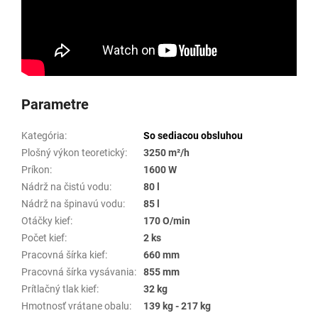
Parametre
Kategória
:
So sediacou obsluhou
Plošný výkon teoretický
:
3250 m²/h
Príkon
:
1600 W
Nádrž na čistú vodu
:
80 l
Nádrž na špinavú vodu
:
85 l
Otáčky kief
:
170 O/min
Počet kief
:
2 ks
Pracovná šírka kief
:
660 mm
Pracovná šírka vysávania
:
855 mm
Prítlačný tlak kief
:
32 kg
Hmotnosť vrátane obalu
:
139 kg - 217 kg