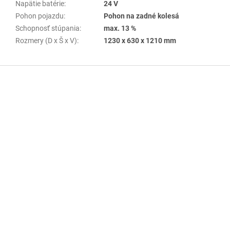
Napätie batérie
:
24 V
Pohon pojazdu
:
Pohon na zadné kolesá
Schopnosť stúpania
:
max. 13 %
Rozmery (D x Š x V)
:
1230 x 630 x 1210 mm
Z
á
p
ä
t
i
e