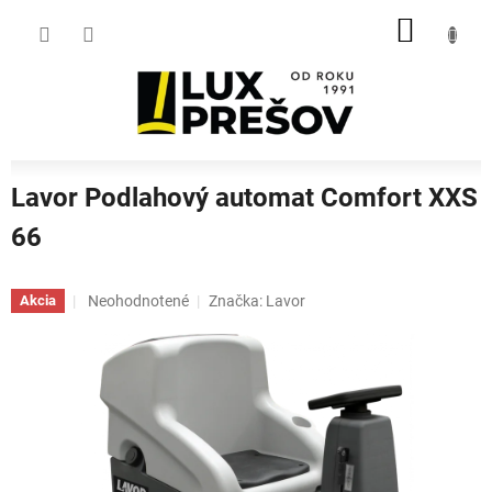
Prejsť
NÁKU
na
obsah
KOŠÍK
Lavor Podlahový automat Comfort XXS
66
Priemerné
Neohodnotené
Značka:
Lavor
Akcia
hodnotenie
produktu
je
0,0
z
5
hviezdičiek.