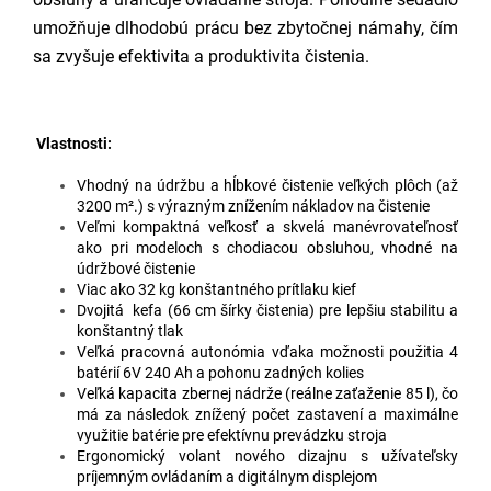
umožňuje dlhodobú prácu bez zbytočnej námahy, čím
sa zvyšuje efektivita a produktivita čistenia.
Vlastnosti:
Vhodný na údržbu a hĺbkové čistenie veľkých plôch (až
3200 m².) s výrazným znížením nákladov na čistenie
Veľmi kompaktná veľkosť a skvelá manévrovateľnosť
ako pri modeloch s chodiacou obsluhou, vhodné na
údržbové čistenie
Viac ako 32 kg konštantného prítlaku kief
Dvojitá kefa (66 cm šírky čistenia) pre lepšiu stabilitu a
konštantný tlak
Veľká pracovná autonómia vďaka možnosti použitia 4
batérií 6V 240 Ah a pohonu zadných kolies
Veľká kapacita zbernej nádrže (reálne zaťaženie 85 l), čo
má za následok znížený počet zastavení a maximálne
využitie batérie pre efektívnu prevádzku stroja
Ergonomický volant nového dizajnu s užívateľsky
príjemným ovládaním a digitálnym displejom