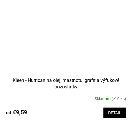
Kleen - Hurrican na olej, mastnotu, grafit a výfukové
pozostatky
Skladom
(>10 ks)
Priemerné
hodnotenie
produktu
€9,59
od
DETAIL
je
3,0
z