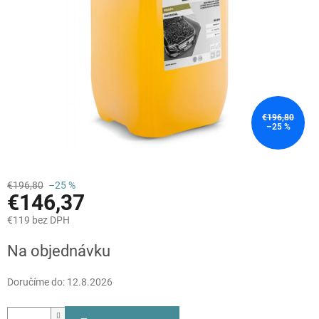
€196,80
–25 %
€196,80
–25 %
€146,37
€119 bez DPH
Jednotková
Na objednávku
cena:
Doručíme do:
12.8.2026