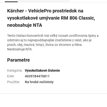
Kärcher - VehiclePro prostriedok na
vysokotlakové umývanie RM 806 Classic,
neobsahuje NTA
Tento čistiaci koncentrát má veľký rozsah uvoľňovania špiny a
odstráni aj to najnepoddajnejšie znečistenie z ciest, ako je
prach, olej, mazivá, hmyz, živica zo stromov a hlina.
Neobsahuje NTA.
Parametre
Kategória
:
Vysokotlakové čistenie
EAN
:
4039784470811
Použitie
:
Na hrubé nečistoty
Z
á
p