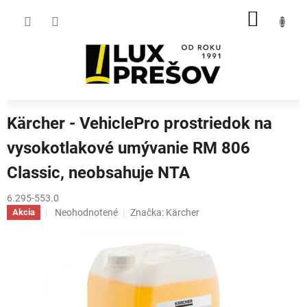
Prejsť
NÁKU
na
obsah
KOŠÍK
Kärcher - VehiclePro prostriedok na
vysokotlakové umývanie RM 806
Classic, neobsahuje NTA
6.295-553.0
Priemerné
Neohodnotené
Značka:
Kärcher
Akcia
hodnotenie
produktu
je
0,0
z
5
hviezdičiek.