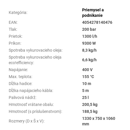
Priemysel a
Kategória
:
podnikanie
EAN
:
4054278140476
Tlak
:
200 bar
Prietok
:
1300 l/h
Príkon
:
9300 W
Spotreba vykurovacieho oleja
:
8,3 kg/h
Spotreba vykurovacieho oleja
6,6 kg/h
eco!efficiency
:
Napájanie
:
400 V
Max. teplota
:
155 °C
Dĺžka hadice
:
10 m
Dĺžka napájacieho kábla
:
5 m
Palivová nádrž
:
25 l
Hmotnosť vrátane obalu
:
200,5 kg
Hmotnosť (s príslušenstvom)
:
188,5 kg
1330 x 750 x 1060
Rozmery (D x Š x V)
:
mm