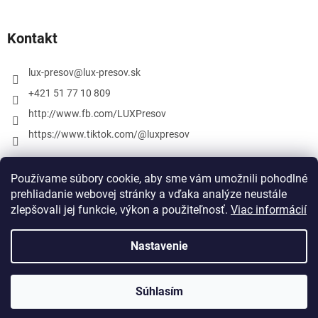
Kontakt
lux-presov
@
lux-presov.sk
+421 51 77 10 809
http://www.fb.com/LUXPresov
https://www.tiktok.com/@luxpresov
Používame súbory cookie, aby sme vám umožnili pohodlné
prehliadanie webovej stránky a vďaka analýze neustále
zlepšovali jej funkcie, výkon a použiteľnosť.
Viac informácií
Nastavenie
Vytvoril Shoptet
Súhlasím
Copyright 2026
lux-presov.sk
. Všetky práva vyhradené.