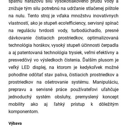
spätnú nárazovú silu vysokotlakového prúdu vody a
znižuje tým silu potrebnú na udržanie stlačenej pištole
na nulu. Tento stroj je vďaka množstvu inovatívnych
vlastností, ako je stupeň eco!efficiency, servisný spínač
na reguláciu tvrdosti vody, turbodúchadlo, presné
dávkovanie čistiacich prostriedkov, optimalizovaná
technológia horákov, vysoký stupeň účinnosti čerpadla
a aj patentovaná technológia trysiek, veľmi efektívny a
presvedčivý vo výsledkoch čistenia. Ďalším plusom je
veľký LED displej, na ktorom je kedykoľvek možné
pohodlne odčítať stav paliva, čistiacich prostriedkov a
prostriedkov na ošetrovanie systému. Manipuláciu,
prepravu a servisné práce používateľovi uľahčuje
jednoduchý systém obsluhy, premyslený koncept
mobility ako aj ľahký prístup k dôležitým
komponentom.
Výbava