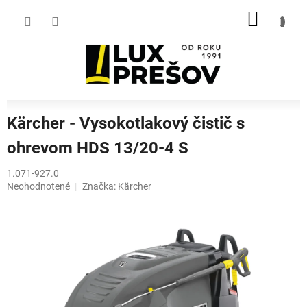
Prejsť
NÁKU
na
obsah
KOŠÍK
Kärcher - Vysokotlakový čistič s
ohrevom HDS 13/20-4 S
1.071-927.0
Priemerné
Neohodnotené
Značka:
Kärcher
hodnotenie
produktu
je
0,0
z
5
hviezdičiek.