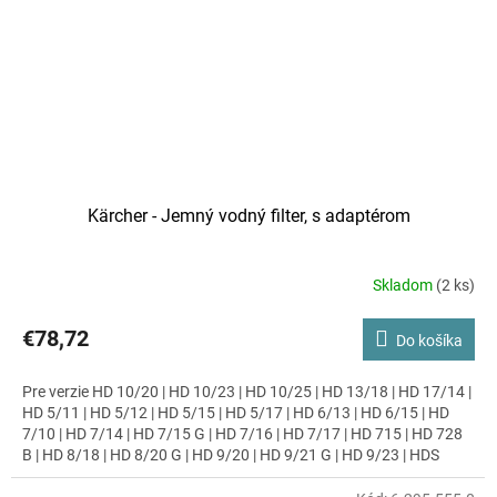
Kärcher - Jemný vodný filter, s adaptérom
Skladom
(2 ks)
€78,72
Do košíka
Pre verzie HD 10/20 | HD 10/23 | HD 10/25 | HD 13/18 | HD 17/14 |
HD 5/11 | HD 5/12 | HD 5/15 | HD 5/17 | HD 6/13 | HD 6/15 | HD
7/10 | HD 7/14 | HD 7/15 G | HD 7/16 | HD 7/17 | HD 715 | HD 728
B | HD 8/18 | HD 8/20 G | HD 9/20 | HD 9/21 G | HD 9/23 | HDS
10/20 | HDS 1000 | HDS 12/18 | HDS 13/20 | HDS 17/20 De Tr1 |
HDS 2000 Super | HDS 5/11 | HDS 5/12 | HDS 5/13 | HDS 5/15 |