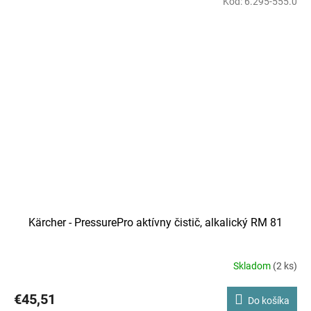
Kód:
6.295-555.0
HDS 6/14 | HDS 7/12 | HDS 7/16 | HDS 8/17 | HDS 8/18 | HDS 801 |
HDS 9/18 | HDS-E 8/16
Kärcher - PressurePro aktívny čistič, alkalický RM 81
Skladom
(2 ks)
€45,51
Do košíka