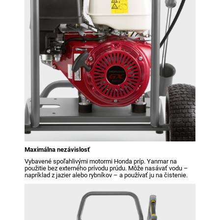
Maximálna nezávislosť
Vybavené spoľahlivými motormi Honda príp. Yanmar na
použitie bez externého prívodu prúdu. Môže nasávať vodu –
napríklad z jazier alebo rybníkov – a používať ju na čistenie.