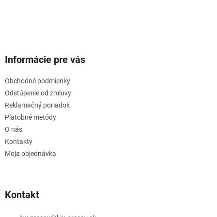
Informácie pre vás
Obchodné podmienky
Odstúpenie od zmluvy
Reklamačný poriadok
Platobné metódy
O nás
Kontakty
Moja objednávka
Kontakt