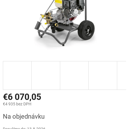
€6 070,05
€4 935 bez DPH
Jednotková
Na objednávku
cena: