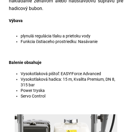
nakladanie žeriavom alebo nadstavbovú súpravu pre
hadicový bubon.
Výbava
plynulá regulácia tlaku a prietoku vody
Funkcia čistiaceho prostriedku: Nasávanie
Balenie obsahuje
Vysokotlaková pištoľ:
EASY!Force
Advanced
Vysokotlaková hadica: 15 m, Kvalita Premium, DN 8,
315 bar
Power tryska
Servo Control