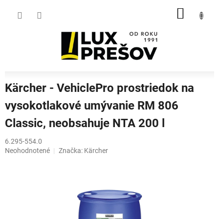
Prejsť
NÁKU
na
obsah
KOŠÍK
Kärcher - VehiclePro prostriedok na
vysokotlakové umývanie RM 806
Classic, neobsahuje NTA 200 l
6.295-554.0
Priemerné
Neohodnotené
Značka:
Kärcher
hodnotenie
produktu
je
0,0
z
5
hviezdičiek.