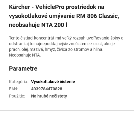
Kärcher - VehiclePro prostriedok na
vysokotlakové umývanie RM 806 Classic,
neobsahuje NTA 200 l
Tento čistiaci koncentrát má veľký rozsah uvoľňovania špiny a
odstráni aj to najnepoddajnejšie znečistenie z ciest, ako je
prach, olej, mazivá, hmyz, živica zo stromov a hlina.
Neobsahuje NTA.
Parametre
Kategória
:
Vysokotlakové čistenie
EAN
:
4039784470828
Použitie
:
Na hrubé nečistoty
Z
á
p
ä