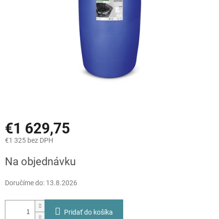
€1 629,75
€1 325 bez DPH
Jednotková
Na objednávku
cena:
Doručíme do:
13.8.2026
Pridať do košíka