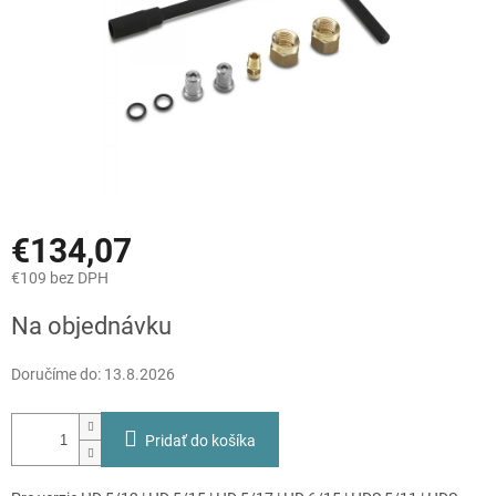
€134,07
€109 bez DPH
Jednotková
Na objednávku
cena:
Doručíme do:
13.8.2026
Pridať do košíka