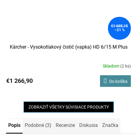
€1 605,15
–21 %
Kärcher - Vysokotlakový čistič (vapka) HD 6/15 M Plus
Skladom
(2 ks)
€1 266,90
Do košíka
ZOBRAZIŤ VŠETKY SÚVISIACE PRODUKTY
Popis
Podobné (3)
Recenzie
Diskusia
Značka