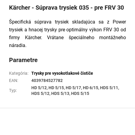
Kärcher - Súprava trysiek 035 - pre FRV 30
Špecifická súprava trysiek skladajúca sa z Power
trysiek a hnacej trysky pre optimálny výkon FRV 30 od
firmy Kärcher. Vrátane špeciálneho montážneho
náradia.
Parametre
Kategória
:
Trysky pre vysokotlakové čističe
EAN
:
4039784527782
HD 5/12, HD 5/15, HD 5/17, HD 6/15, HDS 5/11,
Typ
:
HDS 5/12, HDS 5/13, HDS 5/15
Z
á
p
ä