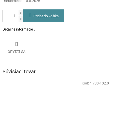
Doručíme do:
10.8.2026
Pridať do košíka
Detailné informácie
OPÝTAŤ SA
Súvisiaci tovar
Kód:
4.730-102.0