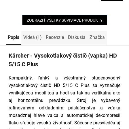
ZOBRAZIŤ VŠETKY SÚVISIACE PRODUKTY
Popis
Videá (1)
Recenzie
Diskusia
Značka
Kärcher - Vysokotlakový čistič (vapka) HD
5/15 C Plus
Kompaktný, ľahký a všestranný studenovodný
vysokotlakový čistič HD 5/15 C Plus sa vyznačuje
vynikajúcou mobilitou a hodí sa tak na vertikálnu ako
aj horizontálnu prevádzku. Stroj je vybavený
rafinovaným odkladaním príslušenstva a vďaka
mosadznej hlave valca a automatickej dekompresii
tlaku sľubuje vysokú životnosť. Súčasne presviedča aj