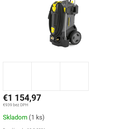
€1 154,97
€939 bez DPH
Jednotková
Skladom
(1 ks)
cena: