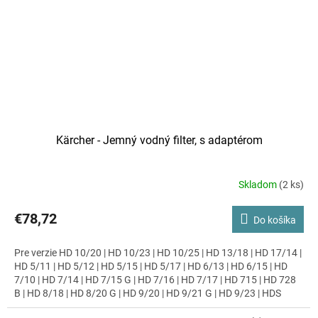
Kärcher - Jemný vodný filter, s adaptérom
Skladom
(2 ks)
€78,72
Do košíka
Pre verzie HD 10/20 | HD 10/23 | HD 10/25 | HD 13/18 | HD 17/14 |
HD 5/11 | HD 5/12 | HD 5/15 | HD 5/17 | HD 6/13 | HD 6/15 | HD
7/10 | HD 7/14 | HD 7/15 G | HD 7/16 | HD 7/17 | HD 715 | HD 728
B | HD 8/18 | HD 8/20 G | HD 9/20 | HD 9/21 G | HD 9/23 | HDS
10/20 | HDS 1000 | HDS 12/18 | HDS 13/20 | HDS 17/20 De Tr1 |