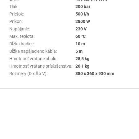
Tlak
:
200 bar
Prietok
:
500 l/h
Príkon
:
2800 W
Napájanie
:
230 V
Max. teplota
:
60 °C
Dĺžka hadice
:
10 m
Dĺžka napájacieho kábla
:
5 m
Hmotnosť vrátane obalu
:
28,5 kg
Hmotnosť vrátane príslušenstva
:
26,1 kg
Rozmery (D x Š x V)
:
380 x 360 x 930 mm
Z
á
p
ä
t
i
e