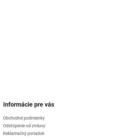
Informácie pre vás
Obchodné podmienky
Odstúpenie od zmluvy
Reklamačný poriadok