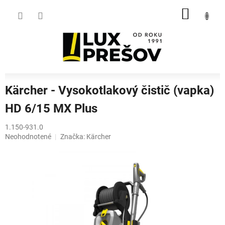
Prejsť
NÁKU
na
obsah
KOŠÍK
Kärcher - Vysokotlakový čistič (vapka)
HD 6/15 MX Plus
1.150-931.0
Priemerné
Neohodnotené
Značka:
Kärcher
hodnotenie
produktu
je
0,0
z
5
hviezdičiek.