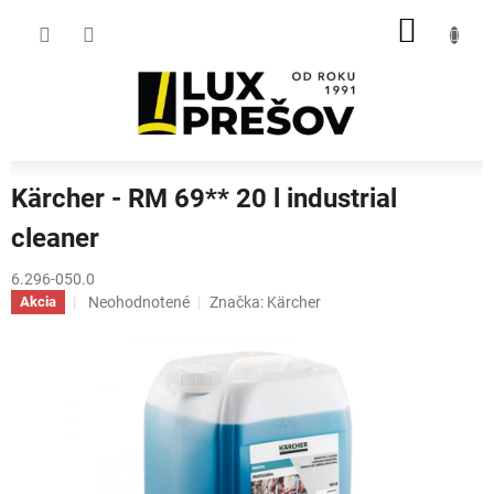
Prejsť
NÁKU
na
obsah
KOŠÍK
Kärcher - RM 69** 20 l industrial
cleaner
6.296-050.0
Priemerné
Neohodnotené
Značka:
Kärcher
Akcia
hodnotenie
produktu
je
0,0
z
5
hviezdičiek.