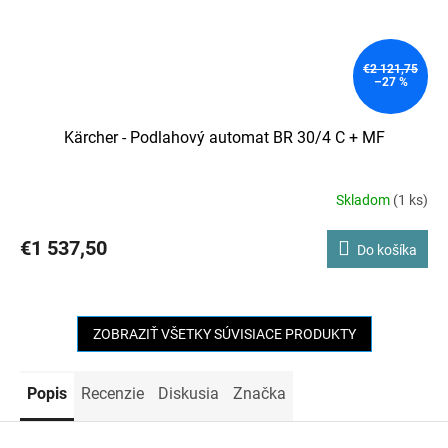
€2 121,75
–27 %
Kärcher - Podlahový automat BR 30/4 C + MF
Skladom
(1 ks)
€1 537,50
Do košíka
ZOBRAZIŤ VŠETKY SÚVISIACE PRODUKTY
Popis
Recenzie
Diskusia
Značka