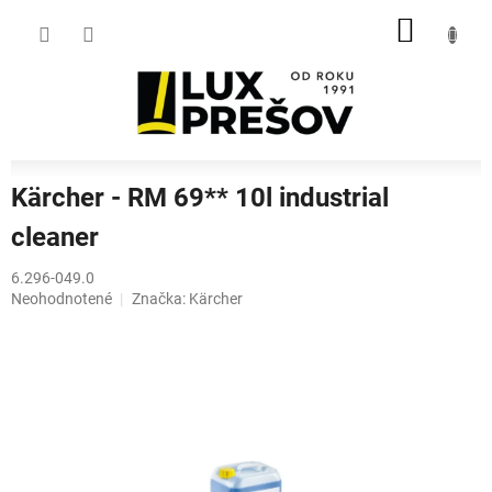
Prejsť
NÁKU
na
obsah
KOŠÍK
Kärcher - RM 69** 10l industrial
cleaner
6.296-049.0
Priemerné
Neohodnotené
Značka:
Kärcher
hodnotenie
produktu
je
0,0
z
5
hviezdičiek.