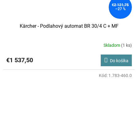
€2 121,75
–27 %
Kärcher - Podlahový automat BR 30/4 C + MF
Skladom
(1 ks)
€1 537,50
Do košíka
Kód:
1.783-460.0