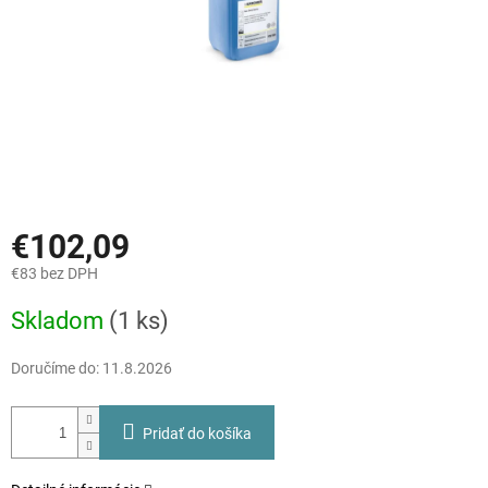
€102,09
€83 bez DPH
Jednotková
Skladom
(1 ks)
cena:
Doručíme do:
11.8.2026
Pridať do košíka