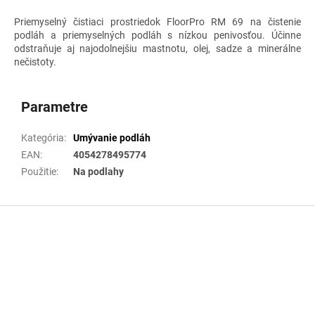
Priemyselný čistiaci prostriedok FloorPro RM 69 na čistenie
podláh a priemyselných podláh s nízkou penivosťou. Účinne
odstraňuje aj najodolnejšiu mastnotu, olej, sadze a minerálne
nečistoty.
Parametre
Kategória
:
Umývanie podláh
EAN
:
4054278495774
Použitie
:
Na podlahy
Z
á
p
ä
t
i
e