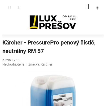
Prejsť
NÁKU
na
obsah
KOŠÍK
Kärcher - PressurePro penový čistič,
neutrálny RM 57
6.295-178.0
Priemerné
Neohodnotené
Značka:
Kärcher
hodnotenie
produktu
je
0,0
z
5
hviezdičiek.