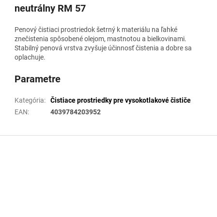
neutrálny RM 57
Penový čistiaci prostriedok šetrný k materiálu na ľahké
znečistenia spôsobené olejom, mastnotou a bielkovinami.
Stabilný penová vrstva zvyšuje účinnosť čistenia a dobre sa
oplachuje.
Parametre
Kategória
:
Čistiace prostriedky pre vysokotlakové čističe
EAN
:
4039784203952
Z
á
p
ä
t
i
e