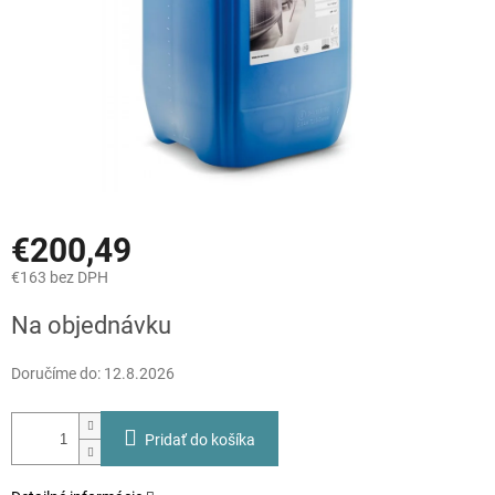
€200,49
€163 bez DPH
Jednotková
Na objednávku
cena:
Doručíme do:
12.8.2026
Pridať do košíka