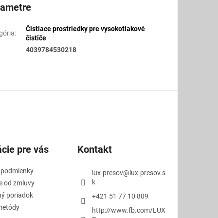
rametre
Čistiace prostriedky pre vysokotlakové
gória
:
čističe
4039784530218
cie pre vás
Kontakt
 podmienky
lux-presov
@
lux-presov.s
k
e od zmluvy
ý poriadok
+421 51 77 10 809
metódy
http://www.fb.com/LUX