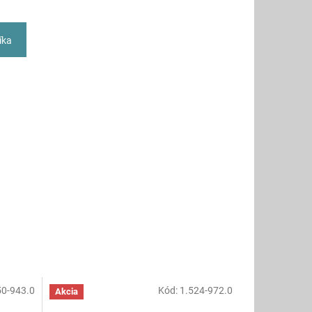
íka
50-943.0
Kód:
1.524-972.0
Akcia