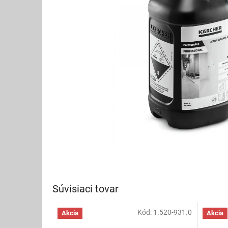
Súvisiaci tovar
Kód:
1.520-931.0
Akcia
Akcia