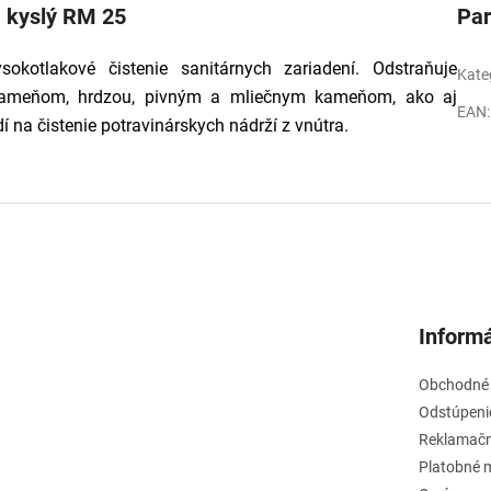
, kyslý RM 25
Pa
sokotlakové čistenie sanitárnych zariadení. Odstraňuje
Kate
ameňom, hrdzou, pivným a mliečnym kameňom, ako aj
EAN
:
 na čistenie potravinárskych nádrží z vnútra.
Informá
Obchodné
Odstúpeni
Reklamačn
Platobné 