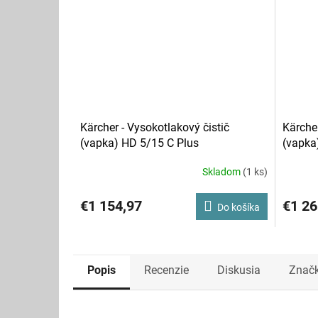
Kärcher - Vysokotlakový čistič
Kärcher
(vapka) HD 5/15 C Plus
(vapka
Skladom
(1 ks)
€1 154,97
€1 26
Do košíka
Popis
Recenzie
Diskusia
Znač