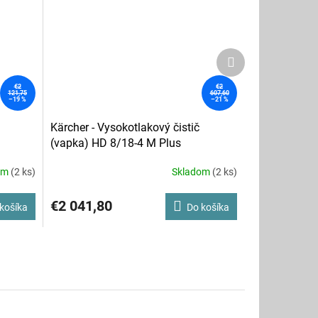
Ďalší
produkt
€2
€2
121,75
607,60
–19 %
–21 %
Kärcher - Vysokotlakový čistič
(vapka) HD 8/18-4 M Plus
om
(2 ks)
Skladom
(2 ks)
€2 041,80
košíka
Do košíka