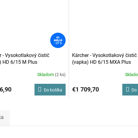
€1
605,15
–21 %
 - Vysokotlakový čistič
Kärcher - Vysokotlakový čistič
) HD 6/15 M Plus
(vapka) HD 6/15 MXA Plus
Skladom
(2 ks)
Sklad
6,90
€1 709,70
Do košíka
Do 
ka