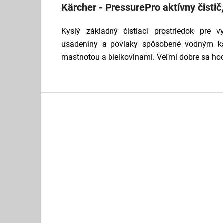
Kärcher - PressurePro aktívny čistič
Kyslý základný čistiaci prostriedok pre vy
usadeniny a povlaky spôsobené vodným k
mastnotou a bielkovinami. Veľmi dobre sa hodí
Z
á
p
ä
t
i
e