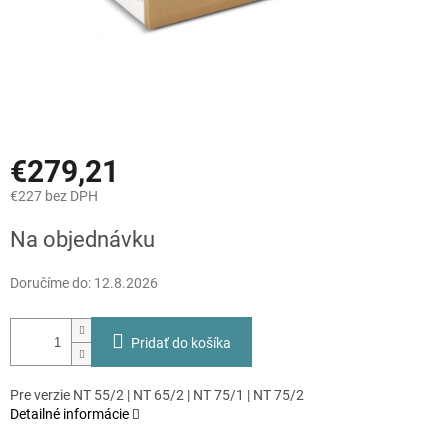
€279,21
€227 bez DPH
Jednotková
Na objednávku
cena:
Doručíme do:
12.8.2026
Pridať do košíka
Pre verzie NT 55/2 | NT 65/2 | NT 75/1 | NT 75/2
Detailné informácie