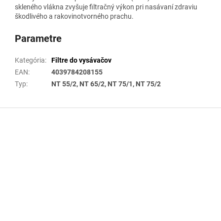
skleného vlákna zvyšuje filtračný výkon pri nasávaní zdraviu
škodlivého a rakovinotvorného prachu.
Parametre
Kategória
:
Filtre do vysávačov
EAN
:
4039784208155
Typ
:
NT 55/2, NT 65/2, NT 75/1, NT 75/2
Z
á
p
ä
t
i
e