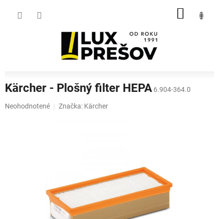
Prejsť
NÁKU
na
obsah
KOŠÍK
Kärcher - Plošný filter HEPA
6.904-364.0
Priemerné
Neohodnotené
Značka:
Kärcher
hodnotenie
produktu
je
0,0
z
5
hviezdičiek.