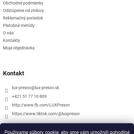
Obchodné podmienky
Odstúpenie od zmluvy
Reklamačný poriadok
Platobné metódy
O nás
Kontakty
Moja objednávka
Kontakt
lux-presov
@
lux-presov.sk
+421 51 77 10 809
http://www.fb.com/LUXPresov
https://www.tiktok.com/@luxpresov
Používame súbory cookie, aby sme vám umožnili pohodlné