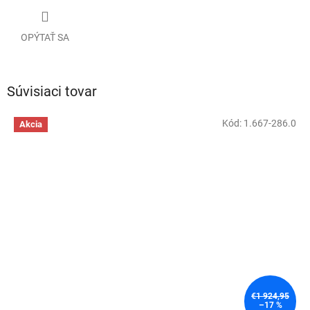
OPÝTAŤ SA
Súvisiaci tovar
Kód:
1.667-286.0
Akcia
€1 924,95
–17 %