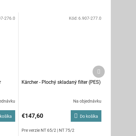
07-276.0
Kód:
6.907-277.0
Ďalší
produkt
r
Kärcher - Plochý skladaný filter (PES)
ednávku
Na objednávku
€147,60
košíka
Do košíka
Pre verzie NT 65/2 | NT 75/2