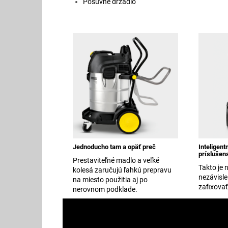
Posuvné držadlo
Jednoducho tam a opäť preč
Inteligent
príslušen
Prestaviteľné madlo a veľké
Takto je
kolesá zaručujú ľahkú prepravu
nezávisle
na miesto použitia aj po
zafixova
nerovnom podklade.