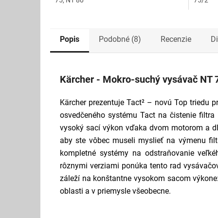
Popis
Podobné (8)
Recenzie
D
Kärcher - Mokro-suchý vysávač NT 
Kärcher prezentuje Tact² – novú Top triedu
osvedčeného systému Tact na čistenie filtra
vysoký sací výkon vďaka dvom motorom a dlhá 
aby ste vôbec museli myslieť na výmenu fil
kompletné systémy na odstraňovanie veľkéh
rôznymi verziami ponúka tento rad vysávačov 
záleží na konštantne vysokom sacom výkone: 
oblasti a v priemysle všeobecne.