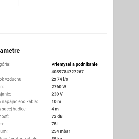
rametre
gória
:
Priemysel a podnikanie
4039784727267
tok vzduchu
:
2x 74 l/s
on
:
2760 W
janie
:
230 V
a napájacieho kábla
:
10 m
a sacej hadice
:
4 m
nosť
:
73 dB
em
:
75 l
uum
:
254 mbar
nosť vrátane obalu
:
35 kg