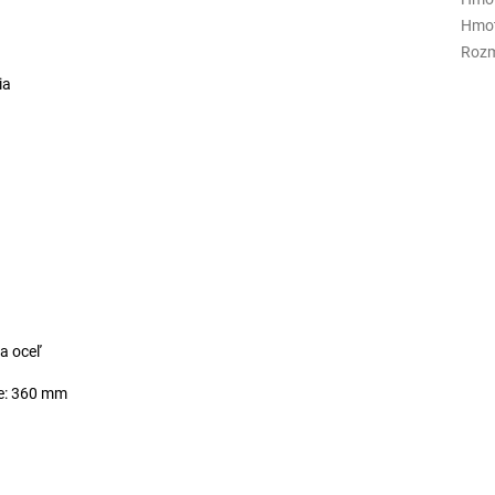
Hmot
Rozm
ia
a oceľ
e: 360 mm