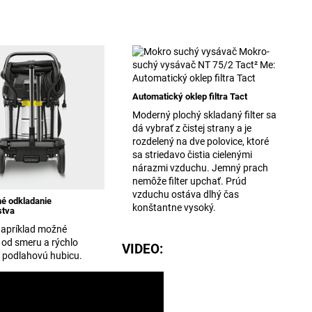
Automatický oklep filtra Tact
Moderný plochý skladaný filter sa
dá vybrať z čistej strany a je
rozdelený na dve polovice, ktoré
sa striedavo čistia cielenými
nárazmi vzduchu. Jemný prach
nemôže filter upchať. Prúd
vzduchu ostáva dlhý čas
né odkladanie
konštantne vysoký.
stva
 napríklad možné
 od smeru a rýchlo
VIDEO:
ť podlahovú hubicu.