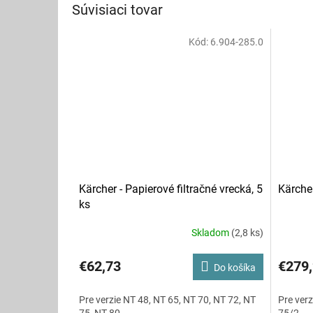
Súvisiaci tovar
Kód:
6.904-285.0
Kärcher - Papierové filtračné vrecká, 5
Kärcher
ks
Skladom
(2,8 ks)
€62,73
€279
Do košíka
Pre verzie NT 48, NT 65, NT 70, NT 72, NT
Pre verz
75, NT 80
75/2