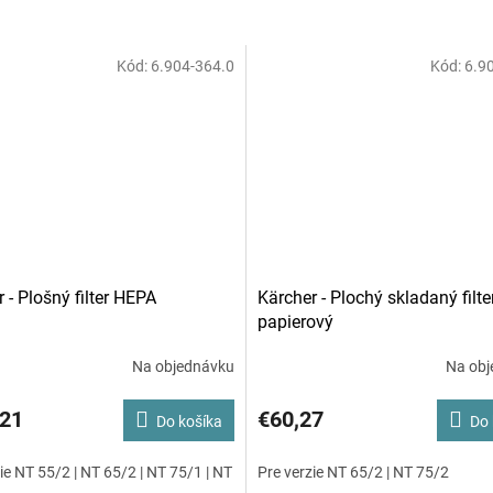
Kód:
6.904-364.0
Kód:
6.9
 - Plošný filter HEPA
Kärcher - Plochý skladaný filte
papierový
Na objednávku
Na obj
,21
€60,27
Do košíka
Do 
ie NT 55/2 | NT 65/2 | NT 75/1 | NT
Pre verzie NT 65/2 | NT 75/2