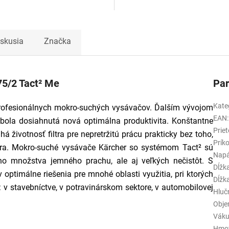
iskusia
Značka
75/2 Tact² Me
Pa
Kate
 profesionálnych mokro-suchých vysávačov. Ďalším vývojom
EAN
:
 bola dosiahnutá nová optimálna produktivita. Konštantne
Prie
životnosť filtra pre nepretržitú prácu prakticky bez toho,
Prík
tra. Mokro-suché vysávače Kärcher so systémom Tact² sú
Napá
o množstva jemného prachu, ale aj veľkých nečistôt. S
Dĺžk
optimálne riešenia pre mnohé oblasti využitia, pri ktorých
Dĺžk
v stavebníctve, v potravinárskom sektore, v automobilovej
Hluč
Obj
Vák
Hmot