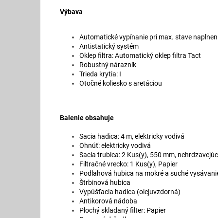
Výbava
Automatické vypínanie pri max. stave naplnen
Antistatický systém
Oklep filtra: Automatický oklep filtra Tact
Robustný nárazník
Trieda krytia: I
Otočné koliesko s aretáciou
Balenie obsahuje
Sacia hadica: 4 m, elektricky vodivá
Ohnúť: elektricky vodivá
Sacia trubica: 2 Kus(y), 550 mm, nehrdzavejúc
Filtračné vrecko: 1 Kus(y), Papier
Podlahová hubica na mokré a suché vysávani
Štrbinová hubica
Vypúšťacia hadica (olejuvzdorná)
Antikorová nádoba
Plochý skladaný filter: Papier