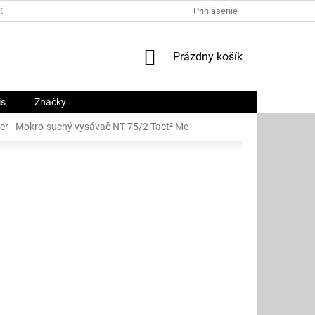
ČNÝ PORIADOK
PLATOBNÉ METÓDY
Prihlásenie
O NÁS
KONTAKTY
NÁKUPNÝ
Prázdny košík
KOŠÍK
is
Značky
er - Mokro-suchý vysávač NT 75/2 Tact² Me