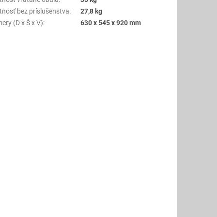
nosť bez príslušenstva
:
27,8 kg
ery (D x Š x V)
:
630 x 545 x 920 mm