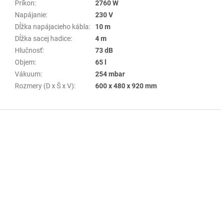
Príkon
:
2760 W
Napájanie
:
230 V
Dĺžka napájacieho kábla
:
10 m
Dĺžka sacej hadice
:
4 m
Hlučnosť
:
73 dB
Objem
:
65 l
Vákuum
:
254 mbar
Rozmery (D x Š x V)
:
600 x 480 x 920 mm
Z
á
p
ä
t
i
e