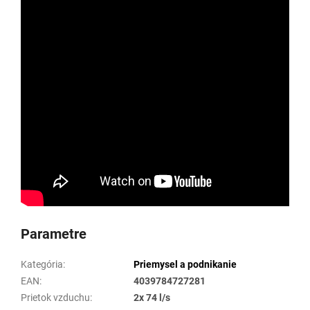
Parametre
Kategória
:
Priemysel a podnikanie
EAN
:
4039784727281
Prietok vzduchu
:
2x 74 l/s