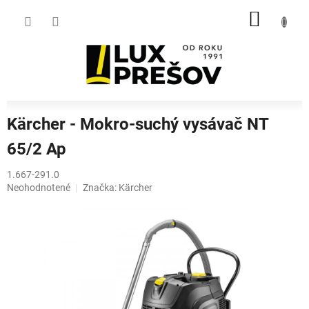
Prejsť
NÁKU
na
obsah
KOŠÍK
Kärcher - Mokro-suchý vysávač NT
65/2 Ap
1.667-291.0
Priemerné
Neohodnotené
Značka:
Kärcher
hodnotenie
produktu
je
0,0
z
5
hviezdičiek.