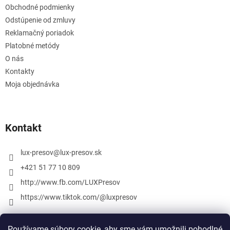
Obchodné podmienky
Odstúpenie od zmluvy
Reklamačný poriadok
Platobné metódy
O nás
Kontakty
Moja objednávka
Kontakt
lux-presov
@
lux-presov.sk
+421 51 77 10 809
http://www.fb.com/LUXPresov
https://www.tiktok.com/@luxpresov
Používame súbory cookie, aby sme vám umožnili pohodlné