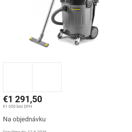
€1 291,50
€1 050 bez DPH
Jednotková
Na objednávku
cena: