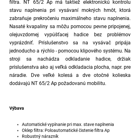
filtra. NT 65/2 Ap má taktiež elektronickú kontrolu
stavu naplnenia pri vysávaní mokrých hmôt, ktorá
zabraňuje prekročeniu maximálneho stavu naplnenia.
Nasaté kvapaliny sa môžu pomocou pevne pripojenej,
olejuvzdornej vypúšťacej hadice bez problémov
vyprázdniť. Príslušenstvo sa na vysávač pripája
jednoducho a rýchlo - pomocou klipového systému. Na
stroji sa nachádza odkladanie hadice, držiak
príslušenstva ako aj veľká odkladacia plocha, napr. pre
náradie. Dve veľké kolesá a dve otočné kolieska
dodávajú NT 65/2 Ap požadovanú mobilitu.
Výbava
Automatické vypínanie pri max. stave naplnenia
Oklep filtra: Poloautomatické čistenie filtra Ap
Robustný nárazník