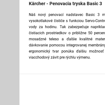
Kärcher - Penovacia tryska Basic 3
Náš nový penovací nadstavec Basic 3 má
vysokotlakové čističe s funkciou Servo-Contr
vody za hodinu. Tak zabezpečuje napríkla
čistiacich prostriedkov o približne 50 perc
mosadzné teleso a ďalšie kvalitné materiá
dávkovanie pomocou integrovanej membrány 
ergonomický tvar ponúka ďalšiu možnosť 
viacchodový závit pre rýchlu výmenu.
Z
á
p
ä
t
i