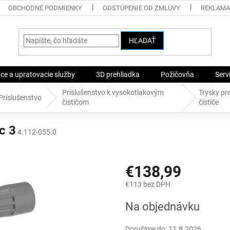
OBCHODNÉ PODMIENKY
ODSTÚPENIE OD ZMLUVY
REKLAMA
HĽADAŤ
ace a upratovacie služby
3D prehliadka
Požičovňa
Serv
Príslušenstvo k vysokotlakovým
Trysky pr
Príslušenstvo
čističom
čističe
c 3
4.112-055.0
€138,99
€113 bez DPH
Jednotková
Na objednávku
cena:
Doručíme do:
11.8.2026