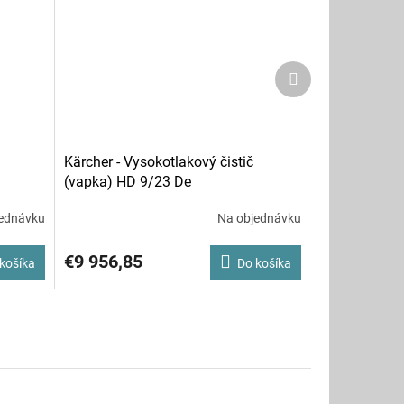
Ďalší
produkt
Kärcher - Vysokotlakový čistič
(vapka) HD 9/23 De
ednávku
Na objednávku
€9 956,85
košíka
Do košíka