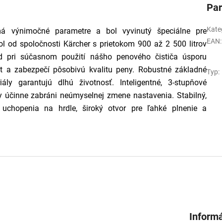
Pa
Kate
 výnimočné parametre a bol vyvinutý špeciálne pre
EAN
:
ol od spoločnosti Kärcher s prietokom 900 až 2 500 litrov
d pri súčasnom použití nášho penového čističa úsporu
ent a zabezpečí pôsobivú kvalitu peny. Robustné základné
Typ
:
ly garantujú dlhú životnosť. Inteligentné, 3-stupňové
účinne zabráni neúmyselnej zmene nastavenia. Stabilný,
uchopenia na hrdle, široký otvor pre ľahké plnenie a
Informá