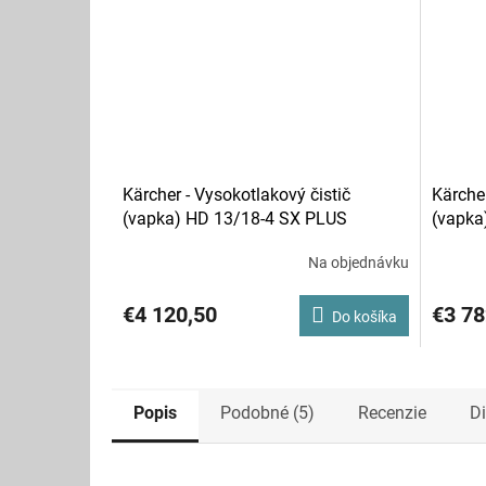
Kärcher - Vysokotlakový čistič
Kärcher
(vapka) HD 13/18-4 SX PLUS
(vapka
Na objednávku
€4 120,50
€3 78
Do košíka
Popis
Podobné (5)
Recenzie
D