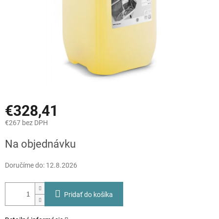
€328,41
€267 bez DPH
Jednotková
Na objednávku
cena:
Doručíme do:
12.8.2026
Pridať do košíka