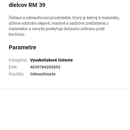
dielcov RM 39
Čistiaci a odmasťovací prostriedok, ktorý je šetrný k materiálu,
účinne odstráni olejové, mastné a sadzové znečistenia z
materiálov a navyše poskytuje dočasnú ochranu pred
koróziou.
Parametre
Kategória
:
Vysokotlakové čistenie
EAN
:
4039784203693
Použitie
:
Odmasťovače
Z
á
p
ä
t
i
e