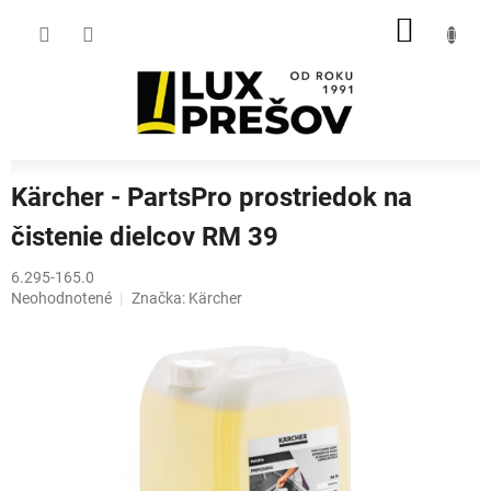
Prejsť
NÁKU
na
obsah
KOŠÍK
Kärcher - PartsPro prostriedok na
čistenie dielcov RM 39
6.295-165.0
Priemerné
Neohodnotené
Značka:
Kärcher
hodnotenie
produktu
je
0,0
z
5
hviezdičiek.