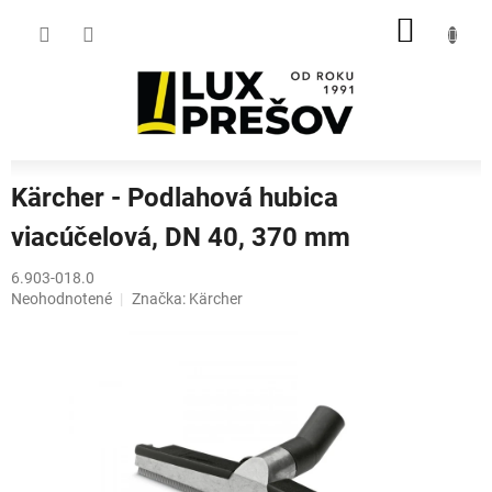
Prejsť
NÁKU
na
obsah
KOŠÍK
Kärcher - Podlahová hubica
viacúčelová, DN 40, 370 mm
6.903-018.0
Priemerné
Neohodnotené
Značka:
Kärcher
hodnotenie
produktu
je
0,0
z
5
hviezdičiek.