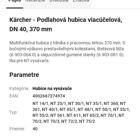
Kärcher - Podlahová hubica viacúčelová,
DN 40, 370 mm
Multifunkčná hubica z hliníka s pracovnou šírkou 370 mm. S
bočnými výškovo prestaviteľnými kolieskami, štetinová lišta
(6.903-064.0) a olejuvzdorné gumené stierky (6.903-081.0).
Iba pre NT vysávače.
Parametre
Kategória
:
Hubice na vysávače
EAN
:
4002667274974
NT 14/1, NT 25/1, NT 30/1, NT 35/1, NT 360, NT
361, NT 40/1, NT 45/1, NT 48/1, NT 50/1, NT 55/1,
Typ
:
NT 55/2, NT 561, NT 611, NT 65/2, NT 70/1, NT
70/2, NT 70/3, NT 72/2, NT 75/2
Priemer
:
40