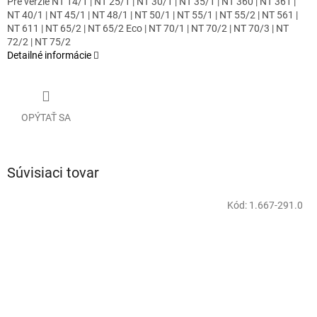
Pre verzie NT 14/1 | NT 25/1 | NT 30/1 | NT 35/1 | NT 360 | NT 361 |
NT 40/1 | NT 45/1 | NT 48/1 | NT 50/1 | NT 55/1 | NT 55/2 | NT 561 |
NT 611 | NT 65/2 | NT 65/2 Eco | NT 70/1 | NT 70/2 | NT 70/3 | NT
72/2 | NT 75/2
Detailné informácie
OPÝTAŤ SA
Súvisiaci tovar
Kód:
1.667-291.0