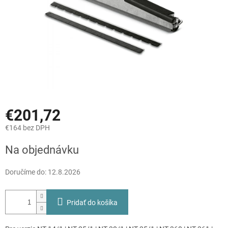
€201,72
€164 bez DPH
Jednotková
Na objednávku
cena:
Doručíme do:
12.8.2026
Pridať do košíka