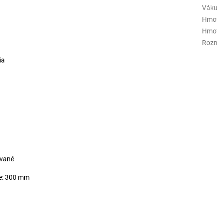
Vák
Hmot
Hmot
Rozm
ia
ované
e: 300 mm