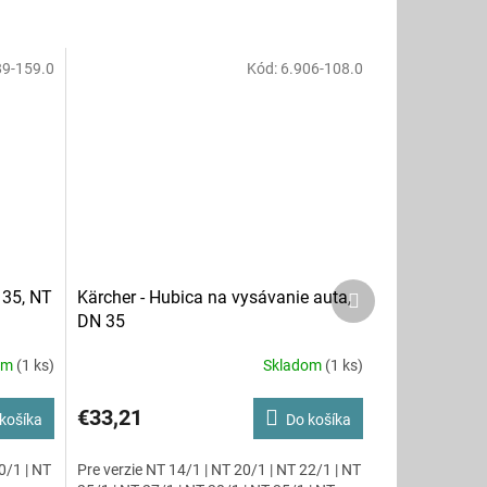
89-159.0
Kód:
6.906-108.0
Ďalší
 35, NT
Kärcher - Hubica na vysávanie auta,
produkt
DN 35
om
(1 ks)
Skladom
(1 ks)
€33,21
košíka
Do košíka
0/1 | NT
Pre verzie NT 14/1 | NT 20/1 | NT 22/1 | NT