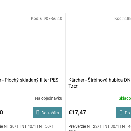
Kód:
6.907-662.0
Kód:
2.8
 - Plochý skladaný filter PES
Kärcher - Štrbinová hubica DN
Tact
Na objednávku
Sklad
0
€17,47
Do košíka
Do 
ie NT 30/1 | NT 40/1 | NT 50/1
Pre verzie NT 22/1 | NT 30/1 | NT 4