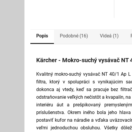
Popis
Podobné (16)
Videá (1)
Kärcher - Mokro-suchý vysávač NT 
Kvalitný mokro-suchý vysávač NT 40/1 Ap L
filtra, ktorý v spolupráci s vynikajúcim
dokonca aj vtedy, keď sa pracuje bez filtra
odstraňovanie veľkých nečistôt a kvapalín, na 
interiéru áut a prešpikovaný premyslený
príslušenstva. Okrem iného bola jeho hlav
postaviť kufor na náradie a vďaka uväzovac
veľmi jednoduchou obsluhou. Všetky dôlež