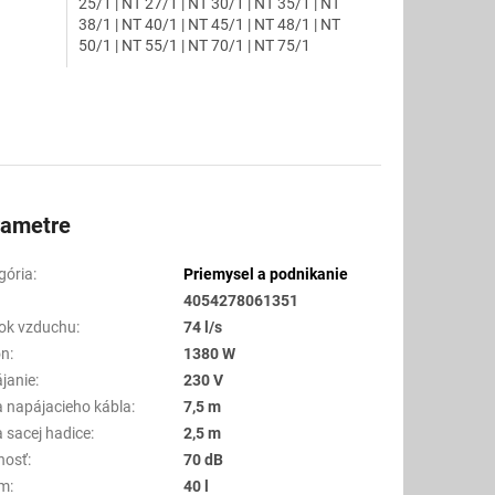
25/1 | NT 27/1 | NT 30/1 | NT 35/1 | NT
38/1 | NT 40/1 | NT 45/1 | NT 48/1 | NT
50/1 | NT 55/1 | NT 70/1 | NT 75/1
rametre
gória
:
Priemysel a podnikanie
4054278061351
tok vzduchu
:
74 l/s
on
:
1380 W
janie
:
230 V
a napájacieho kábla
:
7,5 m
a sacej hadice
:
2,5 m
nosť
:
70 dB
em
:
40 l