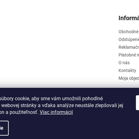
Informá
Obchodné
Odstúpeni
Reklamačn
Platobné 
O nás
Kontakty
Moja obje
úbory cookie, aby sme vám umožnili pohodlné
 webovej stránky a vďaka analýze neustále zlepšovali jej
on a použiteľnosť.
Viac informácií
ie