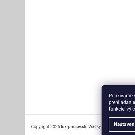
ä
t
i
e
Používame s
prehliadanie
funkcie, výk
Nastaven
Copyright 2026
lux-presov.sk
. Všetky práva vyhradené.