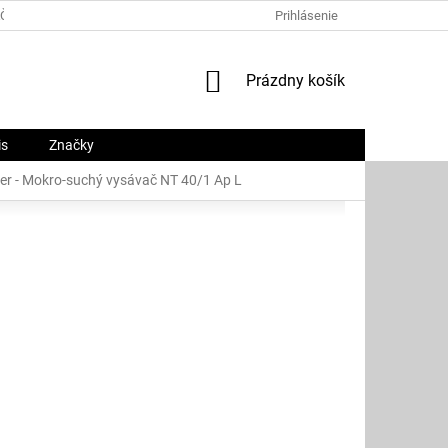
ČNÝ PORIADOK
PLATOBNÉ METÓDY
Prihlásenie
O NÁS
KONTAKTY
NÁKUPNÝ
Prázdny košík
KOŠÍK
is
Značky
er - Mokro-suchý vysávač NT 40/1 Ap L