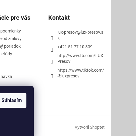
cie pre vás
Kontakt
 podmienky
lux-presov
@
lux-presov.s
k
e od zmluvy
ý poriadok
+421 51 77 10 809
metódy
http://www.fb.com/LUX
Presov
https://www.tiktok.com/
@luxpresov
dnávka
Súhlasím
Vytvoril Shoptet