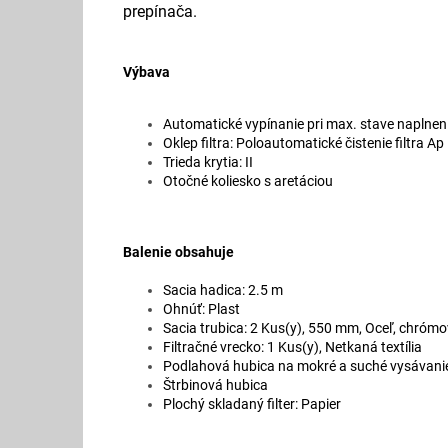
prepínača.
Výbava
Automatické vypínanie pri max. stave naplnen
Oklep filtra: Poloautomatické čistenie filtra Ap
Trieda krytia: II
Otočné koliesko s aretáciou
Balenie obsahuje
Sacia hadica: 2.5 m
Ohnúť: Plast
Sacia trubica: 2 Kus(y), 550 mm, Oceľ, chróm
Filtračné vrecko: 1 Kus(y), Netkaná textília
Podlahová hubica na mokré a suché vysávani
Štrbinová hubica
Plochý skladaný filter: Papier