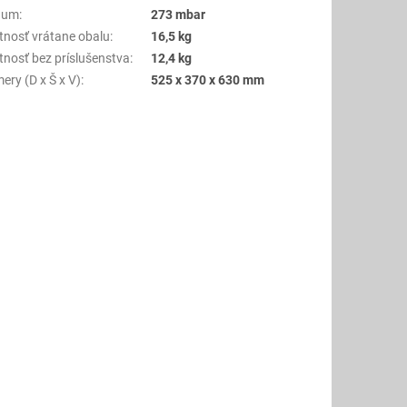
uum
:
273 mbar
nosť vrátane obalu
:
16,5 kg
nosť bez príslušenstva
:
12,4 kg
ery (D x Š x V)
:
525 x 370 x 630 mm