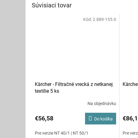
Súvisiaci tovar
Kód:
2.889-155.0
Kärcher - Filtračné vrecká z netkanej
Kärcher
textílie 5 ks
Na objednávku
€56,58
€86,1
Do košíka
Pre verzie NT 40/1 | NT 50/1
Pre verz