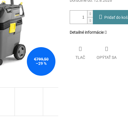
Doručíme do:
12.8.2026
Pridať do koš
Detailné informácie
TLAČ
OPÝTAŤ SA
€799,50
–29 %