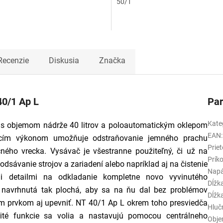
50/1
Recenzie
Diskusia
Značka
40/1 Ap L
Pa
Kate
 s objemom nádrže 40 litrov a poloautomatickým oklepom
EAN
:
 sacím výkonom umožňuje odstraňovanie jemného prachu
Prie
čného vrecka. Vysávač je všestranne použiteľný, či už na
Prík
odsávanie strojov a zariadení alebo napríklad aj na čistenie
Napá
mi detailmi na odkladanie kompletne novo vyvinutého
Dĺžk
a navrhnutá tak plochá, aby sa na ňu dal bez problémov
Dĺžk
ím prvkom aj upevniť. NT 40/1 Ap L okrem toho presviedča
Hluč
ité funkcie sa volia a nastavujú pomocou centrálneho
Obj