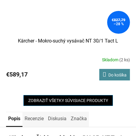
€827,79
–28 %
Kärcher - Mokro-suchý vysávač NT 30/1 Tact L
Skladom
(2 ks)
€589,17
Do košíka
ZOBRAZIŤ VŠETKY SÚVISIACE PRODUKTY
Popis
Recenzie
Diskusia
Značka