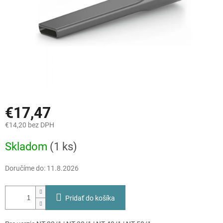
€17,47
€14,20 bez DPH
Jednotková
Skladom
(1 ks)
cena:
Doručíme do:
11.8.2026
Pridať do košíka