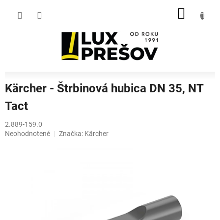
Prejsť
NÁKU
na
obsah
KOŠÍK
Kärcher - Štrbinová hubica DN 35, NT
Tact
2.889-159.0
Priemerné
Neohodnotené
Značka:
Kärcher
hodnotenie
produktu
je
0,0
z
5
hviezdičiek.