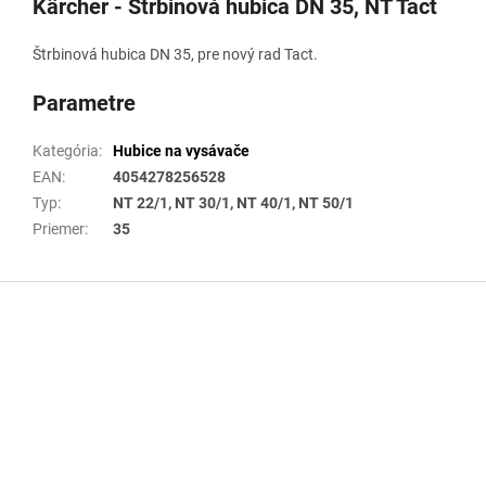
Kärcher - Štrbinová hubica DN 35, NT Tact
Štrbinová hubica DN 35, pre nový rad Tact.
Parametre
Kategória
:
Hubice na vysávače
EAN
:
4054278256528
Typ
:
NT 22/1, NT 30/1, NT 40/1, NT 50/1
Priemer
:
35
Z
á
p
ä
t
i
e