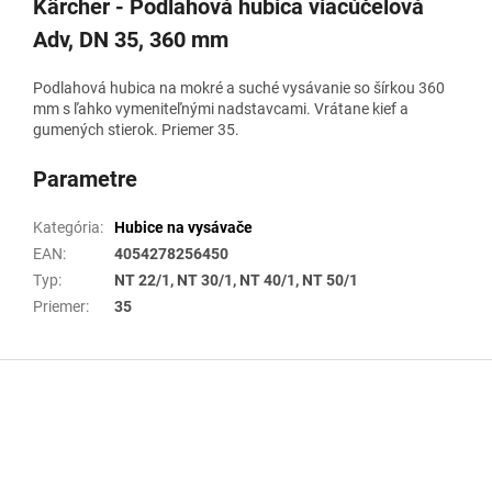
Kärcher - Podlahová hubica viacúčelová
Adv, DN 35, 360 mm
Podlahová hubica na mokré a suché vysávanie so šírkou 360
mm s ľahko vymeniteľnými nadstavcami. Vrátane kief a
gumených stierok. Priemer 35.
Parametre
Kategória
:
Hubice na vysávače
EAN
:
4054278256450
Typ
:
NT 22/1, NT 30/1, NT 40/1, NT 50/1
Priemer
:
35
Z
á
p
ä
t
i