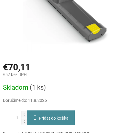
€70,11
€57 bez DPH
Jednotková
Skladom
(1 ks)
cena:
Doručíme do:
11.8.2026
Pridať do košíka