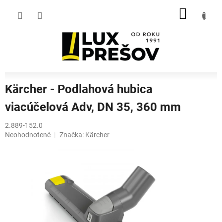
Prejsť
NÁKU
na
obsah
KOŠÍK
Kärcher - Podlahová hubica
viacúčelová Adv, DN 35, 360 mm
2.889-152.0
Priemerné
Neohodnotené
Značka:
Kärcher
hodnotenie
produktu
je
0,0
z
5
hviezdičiek.