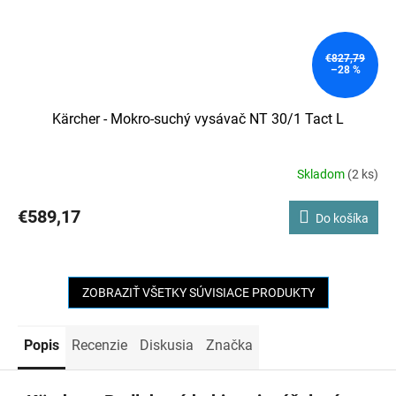
€827,79
–28 %
Kärcher - Mokro-suchý vysávač NT 30/1 Tact L
Skladom
(2 ks)
€589,17
Do košíka
ZOBRAZIŤ VŠETKY SÚVISIACE PRODUKTY
Popis
Recenzie
Diskusia
Značka