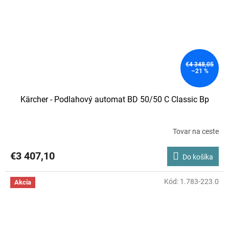
€4 348,05
–21 %
Kärcher - Podlahový automat BD 50/50 C Classic Bp
Tovar na ceste
€3 407,10
Do košíka
Kód:
1.783-223.0
Akcia