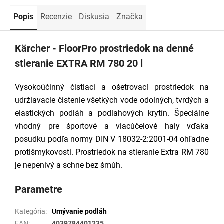
Popis
Recenzie
Diskusia
Značka
Kärcher - FloorPro prostriedok na denné
stieranie EXTRA RM 780 20 l
Vysokoúčinný čistiaci a ošetrovací prostriedok na
udržiavacie čistenie všetkých vode odolných, tvrdých a
elastických podláh a podlahových krytín. Špeciálne
vhodný pre športové a viacúčelové haly vďaka
posudku podľa normy DIN V 18032-2:2001-04 ohľadne
protišmykovosti. Prostriedok na stieranie Extra RM 780
je nepenivý a schne bez šmúh.
Parametre
Kategória
:
Umývanie podláh
EAN
:
4039784401235