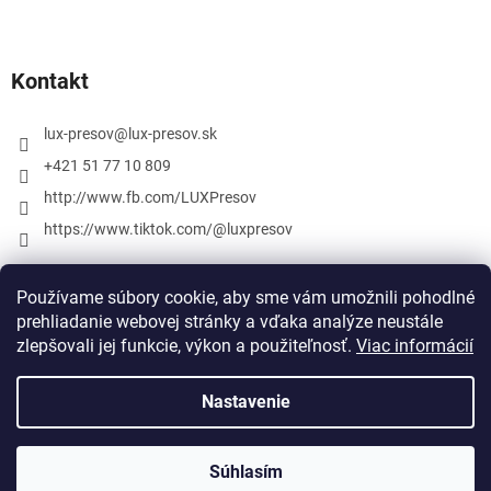
Kontakt
lux-presov
@
lux-presov.sk
+421 51 77 10 809
http://www.fb.com/LUXPresov
https://www.tiktok.com/@luxpresov
Používame súbory cookie, aby sme vám umožnili pohodlné
prehliadanie webovej stránky a vďaka analýze neustále
zlepšovali jej funkcie, výkon a použiteľnosť.
Viac informácií
Nastavenie
Vytvoril Shoptet
Súhlasím
Copyright 2026
lux-presov.sk
. Všetky práva vyhradené.