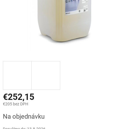
€252,15
€205 bez DPH
Jednotková
Na objednávku
cena: