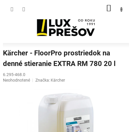
Prejsť
NÁKU
na
obsah
KOŠÍK
Kärcher - FloorPro prostriedok na
denné stieranie EXTRA RM 780 20 l
6.295-468.0
Priemerné
Neohodnotené
Značka:
Kärcher
hodnotenie
produktu
je
0,0
z
5
hviezdičiek.