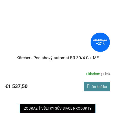
€2 121,75
–27 %
Kärcher - Podlahový automat BR 30/4 C + MF
Skladom
(1 ks)
€1 537,50
Do košíka
ZOBRAZIŤ VŠETKY SÚVISIACE PRODUKTY