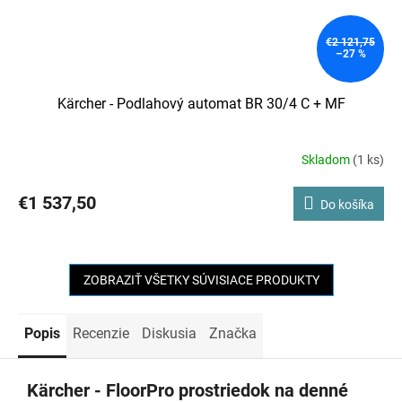
€2 121,75
–27 %
Kärcher - Podlahový automat BR 30/4 C + MF
Skladom
(1 ks)
€1 537,50
Do košíka
ZOBRAZIŤ VŠETKY SÚVISIACE PRODUKTY
Popis
Recenzie
Diskusia
Značka
Kärcher - FloorPro prostriedok na denné