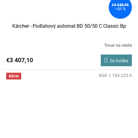
€4 348,05
–21 %
Kärcher - Podlahový automat BD 50/50 C Classic Bp
Tovar na ceste
€3 407,10
Do košíka
Kód:
1.783-223.0
Akcia