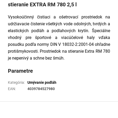
stieranie EXTRA RM 780 2,5 l
Vysokoúčinný čistiaci a ošetrovací prostriedok na
udržiavacie čistenie všetkých vode odolných, tvrdých a
elastických podláh a podlahových krytín. Špeciálne
vhodný pre športové a viacúčelové haly vďaka
posudku podľa normy DIN V 18032-2:2001-04 ohľadne
protišmykovosti. Prostriedok na stieranie Extra RM 780
je nepenivý a schne bez šmúh.
Parametre
Kategória
:
Umývanie podláh
EAN
:
4039784527980
Z
á
p