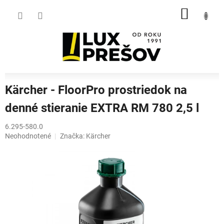
Prejsť
NÁKU
na
obsah
KOŠÍK
Kärcher - FloorPro prostriedok na
denné stieranie EXTRA RM 780 2,5 l
6.295-580.0
Priemerné
Neohodnotené
Značka:
Kärcher
hodnotenie
produktu
je
0,0
z
5
hviezdičiek.