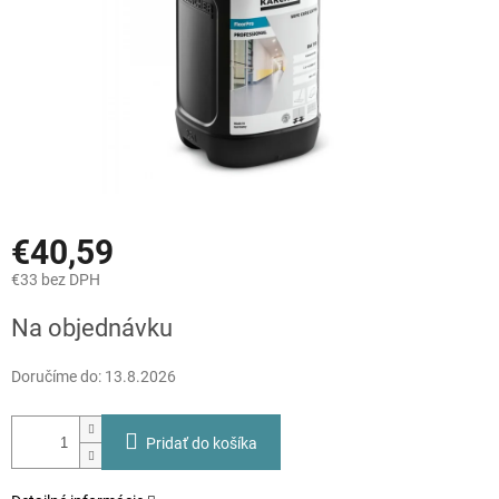
€40,59
€33 bez DPH
Jednotková
Na objednávku
cena:
Doručíme do:
13.8.2026
Pridať do košíka