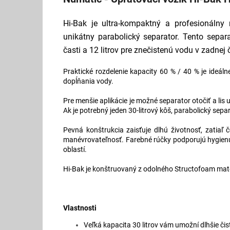
Hi-Bak je ultra-kompaktný a profesionálny
unikátny parabolický separator. Tento separ
časti a 12 litrov pre znečistenú vodu v zadnej č
Praktické rozdelenie kapacity 60 % / 40 % je ideál
dopĺňania vody.
Pre menšie aplikácie je možné separator otočiť a lis
Ak je potrebný jeden 30-litrový kôš, parabolický sep
Pevná konštrukcia zaisťuje dlhú životnosť, zatia
manévrovateľnosť. Farebné rúčky podporujú hygienu
oblastí.
Hi-Bak je konštruovaný z odolného Structofoam materi
Vlastnosti
Veľká kapacita 30 litrov vám umožní dlhšie či