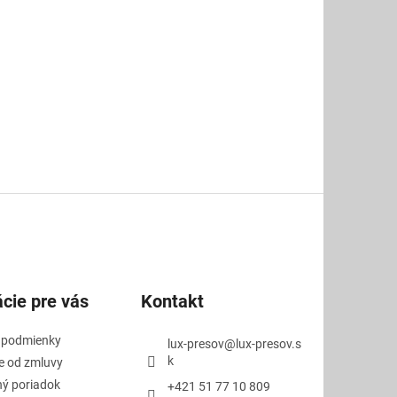
cie pre vás
Kontakt
 podmienky
lux-presov
@
lux-presov.s
k
e od zmluvy
ý poriadok
+421 51 77 10 809