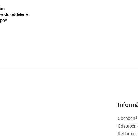
iám
ú vodu oddelene
opov
Informá
Obchodné
Odstúpeni
Reklamačn