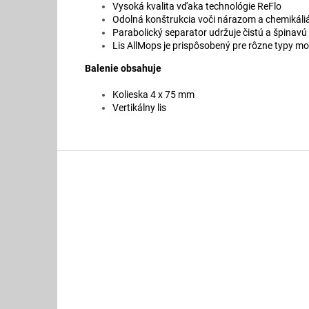
Vysoká kvalita vďaka technológie ReFlo
Odolná konštrukcia voči nárazom a chemikál
Parabolický separator udržuje čistú a špinav
Lis AllMops je prispôsobený pre rôzne typy m
Balenie obsahuje
Kolieska 4 x 75 mm
Vertikálny lis
Z
á
p
ä
t
i
e