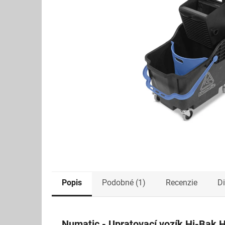
Popis
Podobné (1)
Recenzie
D
Numatic - Upratovací vozík Hi-Bak