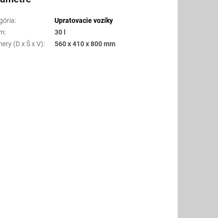
gória
:
Upratovacie vozíky
em
:
30 l
ery (D x Š x V)
:
560 x 410 x 800 mm