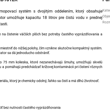
Kate
 mopovací systém s dvojitým oddelením, ktorý obsahuje
Obj
ator umožňuje kapacitu 18 litrov pre čistú vodu v prednej
Rozm
asti.
ne na čistenie väčších plôch bez potreby častého vyprázdňovania a
 umiestniť do nižšej polohy, čím vznikne skutočne kompaktný systém.
arator sa dá jednoducho odstrániť.
ľ čo 75 mm kolieska, ktoré nezanechávajú šmuhy, umožňujú skvelú
 a pomáhajú predchádzať krížovej kontaminácii pri čistení rôznych
álu, ktorý je chemicky odolný, ľahko sa čistí a má dlhú životnosť.
stiť bez nutnosti častého vyprázdňovania