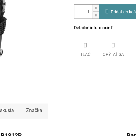
Pridať do koš
Detailné informácie
TLAČ
OPÝTAŤ SA
iskusia
Značka
 HB1812R
Pa