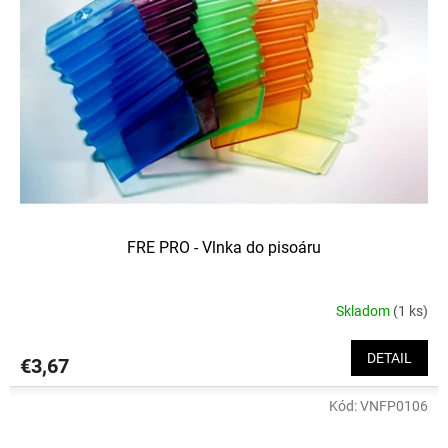
s
d
p
u
r
k
o
t
d
o
u
v
k
t
o
v
FRE PRO - Vlnka do pisoáru
Skladom
(1 ks)
DETAIL
€3,67
Kód:
VNFP0106