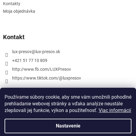
Kontakty
Moja objednávka
Kontakt
lux-presov
@
lux-presov.sk
+421 51 77 10 809
http://www.fb.com/LUXPresov
https://www.tiktok.com/@luxpresov
Používame súbory cookie, aby sme vám umožnili pohodlné
prehliadanie webovej stránky a vďaka analýze neustále
zlepšovali jej funkcie, výkon a použiteľnosť.
Viac informácií
Nastavenie
Vytvoril Shoptet