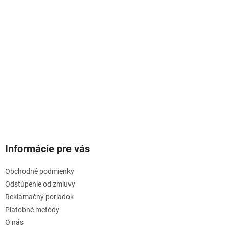
y
v
ý
p
i
s
u
Informácie pre vás
Obchodné podmienky
Odstúpenie od zmluvy
Reklamačný poriadok
Platobné metódy
O nás