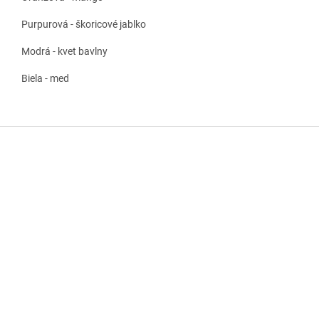
Purpurová - škoricové jablko
Modrá - kvet bavlny
Biela - med
Z
á
p
ä
t
i
e