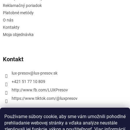
Reklamačný poriadok
Platobné metódy
O nás
Kontakty
Moja objednávka
Kontakt
lux-presov
@
lux-presov.sk
+421 51 77 10 809
http://www.fb.com/LUXPresov
https://www.tiktok.com/@luxpresov
Používame súbory cookie, aby sme vám umožnili pohodlné
prehliadanie webovej stránky a vďaka analýze neustále
zlepšovali jej funkcie, výkon a použiteľnosť.
Viac informácií