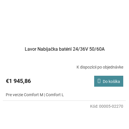
Lavor Nabíjačka batérií 24/36V 50/60A
K dispozícii po objednávke
€1 945,86
Do košíka
Pre verzie Comfort M | Comfort L
Kód:
00005-02270