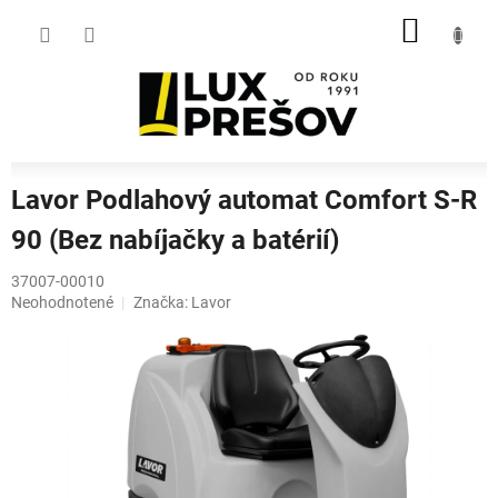
Prejsť
NÁKU
na
obsah
KOŠÍK
Lavor Podlahový automat Comfort S-R
90 (Bez nabíjačky a batérií)
37007-00010
Priemerné
Neohodnotené
Značka:
Lavor
hodnotenie
produktu
je
0,0
z
5
hviezdičiek.