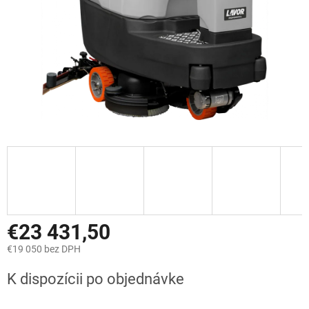
€23 431,50
€19 050 bez DPH
Jednotková
K dispozícii po objednávke
cena: