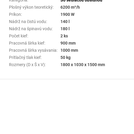
Plošný výkon teoretický
:
6200 m²/h
Príkon
:
1900 W
Nádrž na čistú vodu
:
140 l
Nádrž na špinavú vodu
:
180 l
Počet kief
:
2 ks
Pracovná šírka kief
:
900 mm
Pracovná šírka vysávania
:
1000 mm
Prítlačný tlak kief
:
50 kg
Rozmery (D x Š x V)
:
1800 x 1030 x 1500 mm
Z
á
p
ä
t
i
e