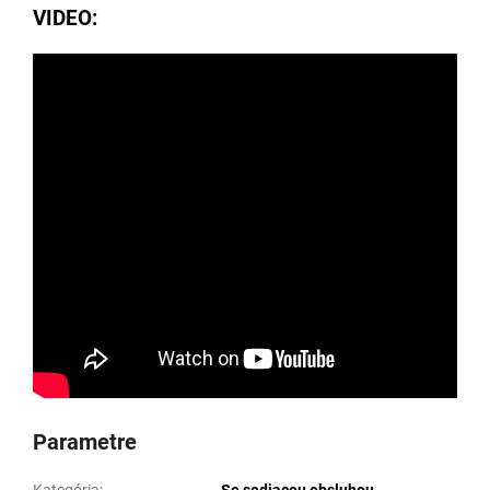
VIDEO:
Parametre
Kategória
:
So sediacou obsluhou