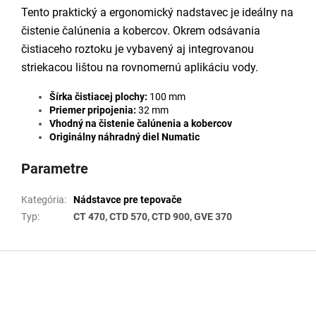
Tento praktický a ergonomický nadstavec je ideálny na
čistenie čalúnenia a kobercov. Okrem odsávania
čistiaceho roztoku je vybavený aj integrovanou
striekacou lištou na rovnomernú aplikáciu vody.
Šírka čistiacej plochy:
100 mm
Priemer pripojenia:
32 mm
Vhodný na čistenie čalúnenia a kobercov
Originálny náhradný diel Numatic
Parametre
Kategória
:
Nádstavce pre tepovače
Typ
:
CT 470, CTD 570, CTD 900, GVE 370
Z
á
p
ä