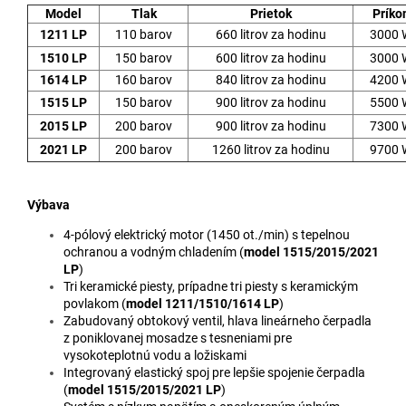
Model
Tlak
Prietok
Príko
1211 LP
110 barov
660 litrov za hodinu
3000 
1510 LP
150 barov
600 litrov za hodinu
3000 
1614 LP
160 barov
840 litrov za hodinu
4200 
1515 LP
150 barov
900 litrov za hodinu
5500 
2015 LP
200 barov
900 litrov za hodinu
7300 
2021 LP
200 barov
1260 litrov za hodinu
9700 
Výbava
4-pólový elektrický motor (1450 ot./min) s tepelnou
ochranou a vodným chladením (
model 1515/2015/2021
LP
)
Tri keramické piesty, prípadne tri piesty s keramickým
povlakom (
model 1211/1510/1614 LP
)
Zabudovaný obtokový ventil, hlava lineárneho čerpadla
z poniklovanej mosadze s tesneniami pre
vysokoteplotnú vodu a ložiskami
Integrovaný elastický spoj pre lepšie spojenie čerpadla
(
model 1515/2015/2021 LP
)