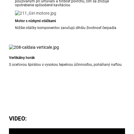
používaným pri umývaní a tvrdosť povrchu, čím sa znižuje
opotrebenie spôsobené kavitáciou
Motor s nízkymi otáčkami
Nižšie otáčky komponentov zaručujú dlhšiu životnosť čerpadla
Vertikálny horák
S oceľovou špirálou s vysokou tepelnou účinnosťou, poháňaný naftou
VIDEO: