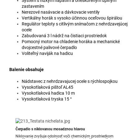
Systém s nízkym napätím a oneskoreným úplným
zastavením
Nerezové nasávacie a dávkovacie ventily
Vertikálny horák s vysoko účinnou oceľovou špirálou
Regulátor teploty s citlivým snímačom z nehrdzavejúcej
ocele
Zabudovaná 3 l nádrž na čistiaci prostriedok
Pomocný motor na chladenie horáka a mechanické
dvojcestné palivové čerpadlo
Voliteľný naviják na hadicu
Balenie obsahuje
Nádstavec z nehrdzavajucej ocele s rýchlospojkou
Vysokotlaková pištoľ AL45
Vysokotlaková hadica 10 m
Vysokotlaková tryska 15 °
Čerpadlo s niklovanou mosadznou hlavou
Niklovanie zvyšuje odolnosť voči chemickým prostriedkom