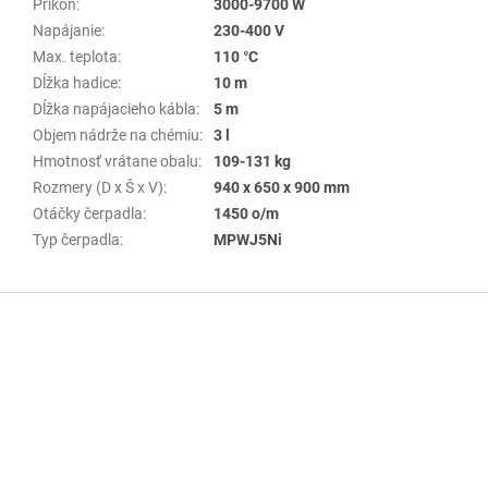
Príkon
:
3000-9700 W
Napájanie
:
230-400 V
Max. teplota
:
110 °C
Dĺžka hadice
:
10 m
Dĺžka napájacieho kábla
:
5 m
Objem nádrže na chémiu
:
3 l
Hmotnosť vrátane obalu
:
109-131 kg
Rozmery (D x Š x V)
:
940 x 650 x 900 mm
Otáčky čerpadla
:
1450 o/m
Typ čerpadla
:
MPWJ5Ni
Z
á
p
ä
t
i
e