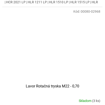
| HCR 2021 LP | HLR 1211 LP | HLR 1510 LP | HLR 1515 LP | HLR
1614 LP | HLR 2015 LP | HLR 2021 LP | HSR 1509 LP | LKX 1310
LP | LKX 1515 LP | LKX 2015 LP | MCHPV 1211 LP | MCHPV 1515
Kód:
00080-02968
LP | MCHPV 2015 LP | MCHPV 2021 LP | Mississippi R 1310 XP |
Missouri | NPX 1211 XP | NPX 1813 XP | Rio | Texas R 1211 | Texas
R 1509 | Texas R 1611 | Thermic 10 D | Thermic 10 HW | Thermic 11
H/11 HF | Thermic 13 H/13 HF | Thermic 5H , Auckland 1310
Lavor Rotačná tryska M22 - 0,70
Skladom
(3 ks)