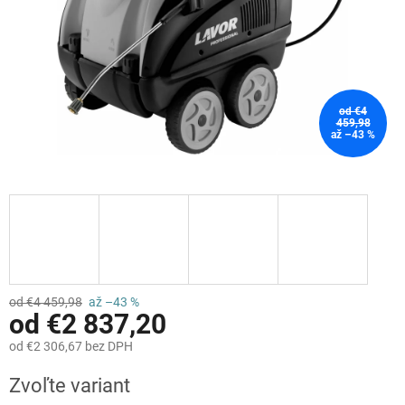
od €4
459,98
až –43 %
od €4 459,98
až –43 %
od
€2 837,20
od
€2 306,67
bez DPH
Jednotková
Zvoľte variant
cena: