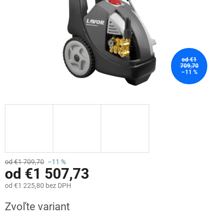
od €1
709,70
–11 %
od €1 709,70
–11 %
od
€1 507,73
od
€1 225,80
bez DPH
Jednotková
Zvoľte variant
cena: