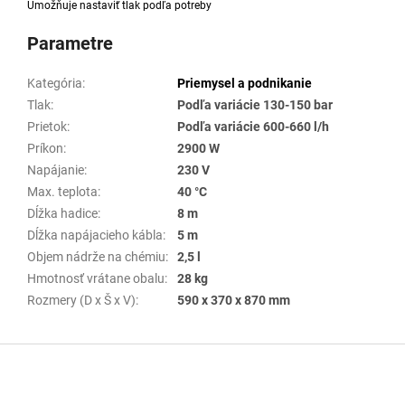
Umožňuje nastaviť tlak podľa potreby
Parametre
Kategória
:
Priemysel a podnikanie
Tlak
:
Podľa variácie 130-150 bar
Prietok
:
Podľa variácie 600-660 l/h
Príkon
:
2900 W
Napájanie
:
230 V
Max. teplota
:
40 °C
Dĺžka hadice
:
8 m
Dĺžka napájacieho kábla
:
5 m
Objem nádrže na chémiu
:
2,5 l
Hmotnosť vrátane obalu
:
28 kg
Rozmery (D x Š x V)
:
590 x 370 x 870 mm
Z
á
p