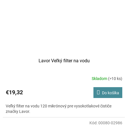
Lavor Veľký filter na vodu
Skladom
(>10 ks)
Priemerné
hodnotenie
produktu
€19,32
Do košíka
je
5,0
Veľký filter na vodu 120 mikrónový pre vysokotlakové čističe
z
značky Lavor.
5
hviezdičiek.
Kód:
00080-02986