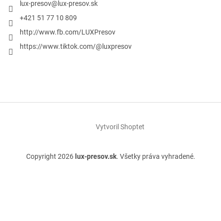
lux-presov
@
lux-presov.sk
+421 51 77 10 809
http://www.fb.com/LUXPresov
https://www.tiktok.com/@luxpresov
Vytvoril Shoptet
Copyright 2026
lux-presov.sk
. Všetky práva vyhradené.