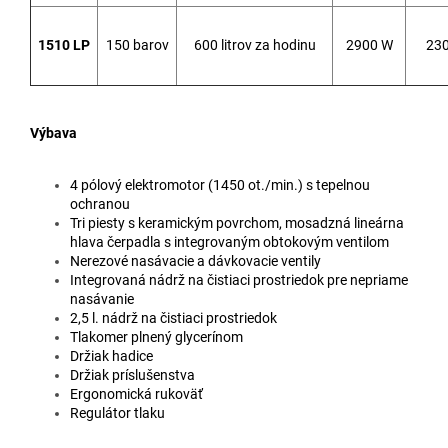
1510 LP
150 barov
600 litrov za hodinu
2900 W
230
Výbava
4 pólový elektromotor (1450 ot./min.) s tepelnou
ochranou
Tri piesty s keramickým povrchom, mosadzná lineárna
hlava čerpadla s integrovaným obtokovým ventilom
Nerezové nasávacie a dávkovacie ventily
Integrovaná nádrž na čistiaci prostriedok pre nepriame
nasávanie
2,5 l. nádrž na čistiaci prostriedok
Tlakomer plnený glycerínom
Držiak hadice
Držiak príslušenstva
Ergonomická rukoväť
Regulátor tlaku