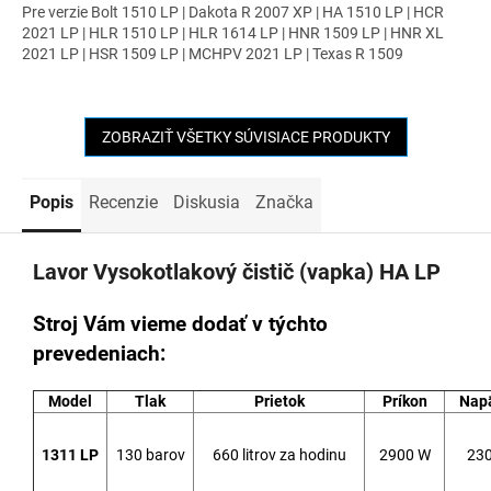
Pre verzie Bolt 1510 LP | Dakota R 2007 XP | HA 1510 LP | HCR
2021 LP | HLR 1510 LP | HLR 1614 LP | HNR 1509 LP | HNR XL
2021 LP | HSR 1509 LP | MCHPV 2021 LP | Texas R 1509
ZOBRAZIŤ VŠETKY SÚVISIACE PRODUKTY
Popis
Recenzie
Diskusia
Značka
Lavor Vysokotlakový čistič (vapka) HA LP
Stroj Vám vieme dodať v týchto
prevedeniach:
Model
Tlak
Prietok
Príkon
Napä
1311 LP
130 barov
660 litrov za hodinu
2900 W
230