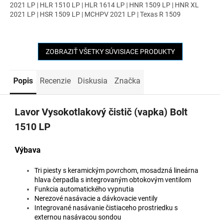
2021 LP | HLR 1510 LP | HLR 1614 LP | HNR 1509 LP | HNR XL
2021 LP | HSR 1509 LP | MCHPV 2021 LP | Texas R 1509
ZOBRAZIŤ VŠETKY SÚVISIACE PRODUKTY
Popis
Recenzie
Diskusia
Značka
Lavor Vysokotlakový čistič (vapka) Bolt
1510 LP
Výbava
Tri piesty s keramickým povrchom, mosadzná lineárna
hlava čerpadla s integrovaným obtokovým ventilom
Funkcia automatického vypnutia
Nerezové nasávacie a dávkovacie ventily
Integrované nasávanie čistiaceho prostriedku s
externou nasávacou sondou