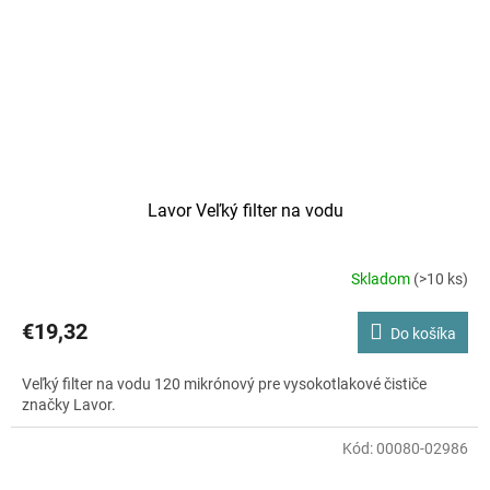
Lavor Veľký filter na vodu
Skladom
(>10 ks)
Priemerné
hodnotenie
produktu
€19,32
Do košíka
je
5,0
Veľký filter na vodu 120 mikrónový pre vysokotlakové čističe
z
značky Lavor.
5
hviezdičiek.
Kód:
00080-02986