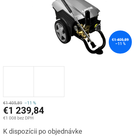
€1 405,89
–11 %
€1 405,89
–11 %
€1 239,84
€1 008 bez DPH
Jednotková
K dispozícii po objednávke
cena: