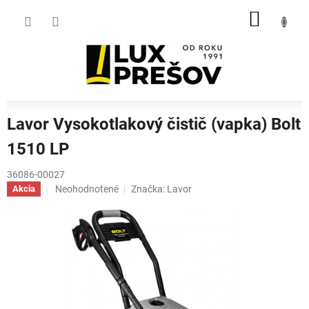
Prejsť
NÁKU
na
obsah
KOŠÍK
Lavor Vysokotlakový čistič (vapka) Bolt
1510 LP
36086-00027
Priemerné
Neohodnotené
Značka:
Lavor
Akcia
hodnotenie
produktu
je
0,0
z
5
hviezdičiek.