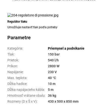
Regulátor tlaku
Umožňuje nastaviť tlak podľa potreby
Parametre
Kategória
:
Priemysel a podnikanie
Tlak
:
150 bar
Prietok
:
540 l/h
Príkon
:
2800 W
Napájanie
:
230 V
Max. teplota
:
40 °C
Dĺžka hadice
:
10 m
Dĺžka napájacieho kábla
:
5 m
Hmotnosť vrátane obalu
:
36 kg
Rozmery (D x Š x V)
:
430 x 500 x 850 mm