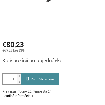
€80,23
€65,23 bez DPH
Jednotková
K dispozícii po objednávke
cena:
Pridať do košíka
Pre verzie: Tuono 20, Tempesta 24
Detailné informácie