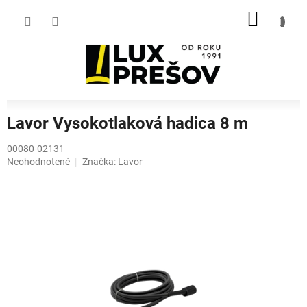
Prejsť
NÁKU
na
obsah
KOŠÍK
Lavor Vysokotlaková hadica 8 m
00080-02131
Priemerné
Neohodnotené
Značka:
Lavor
hodnotenie
produktu
je
0,0
z
5
hviezdičiek.