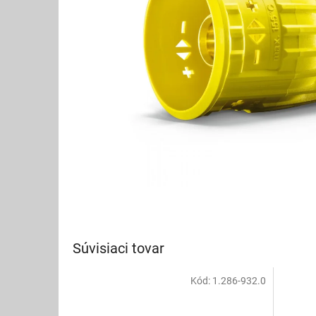
Súvisiaci tovar
Kód:
1.286-932.0