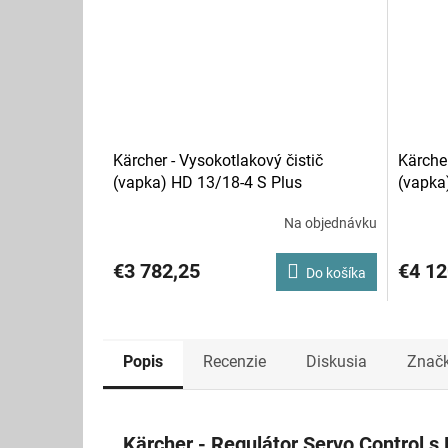
Kärcher - Vysokotlakový čistič
Kärcher
(vapka) HD 13/18-4 S Plus
(vapka
Na objednávku
€3 782,25
€4 12
Do košíka
Popis
Recenzie
Diskusia
Znač
Kärcher - Regulátor Servo Control s