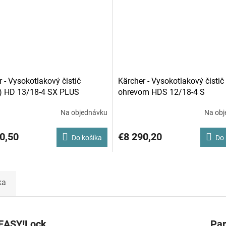
 - Vysokotlakový čistič
Kärcher - Vysokotlakový čistič
) HD 13/18-4 SX PLUS
ohrevom HDS 12/18-4 S
Na objednávku
Na obj
0,50
€8 290,20
Do košíka
Do 
ka
 EASY!Lock
Pa