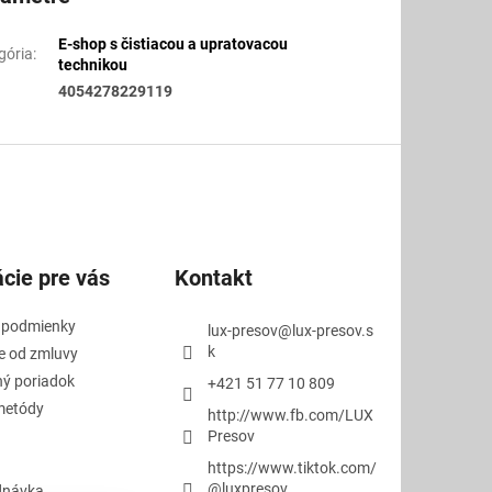
E-shop s čistiacou a upratovacou
gória
:
technikou
4054278229119
cie pre vás
Kontakt
 podmienky
lux-presov
@
lux-presov.s
k
e od zmluvy
ý poriadok
+421 51 77 10 809
metódy
http://www.fb.com/LUX
Presov
https://www.tiktok.com/
@luxpresov
dnávka