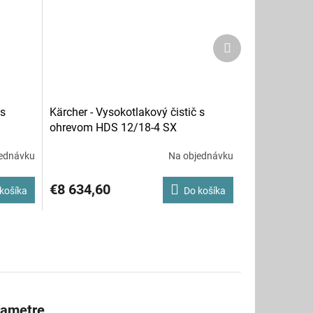
Ďalší
produkt
 s
Kärcher - Vysokotlakový čistič s
ohrevom HDS 12/18-4 SX
ednávku
Na objednávku
€8 634,60
košíka
Do košíka
rametre