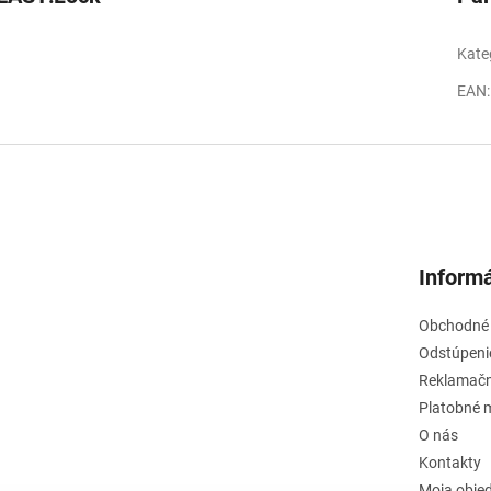
Kate
EAN
:
Informá
Obchodné
Odstúpeni
Reklamačn
Platobné 
O nás
Kontakty
Moja obje