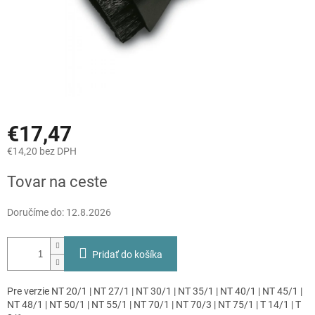
€17,47
€14,20 bez DPH
Jednotková
Tovar na ceste
cena:
Doručíme do:
12.8.2026
Pridať do košíka
Pre verzie NT 20/1 | NT 27/1 | NT 30/1 | NT 35/1 | NT 40/1 | NT 45/1 |
NT 48/1 | NT 50/1 | NT 55/1 | NT 70/1 | NT 70/3 | NT 75/1 | T 14/1 | T