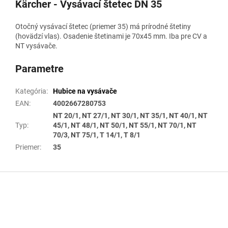
Kärcher - Vysávací štetec DN 35
Otočný vysávací štetec (priemer 35) má prírodné štetiny
(hovädzí vlas). Osadenie štetinami je 70x45 mm. Iba pre CV a
NT vysávače.
Parametre
Kategória
:
Hubice na vysávače
EAN
:
4002667280753
NT 20/1, NT 27/1, NT 30/1, NT 35/1, NT 40/1, NT
Typ
:
45/1, NT 48/1, NT 50/1, NT 55/1, NT 70/1, NT
70/3, NT 75/1, T 14/1, T 8/1
Priemer
:
35
Z
á
p
ä
t