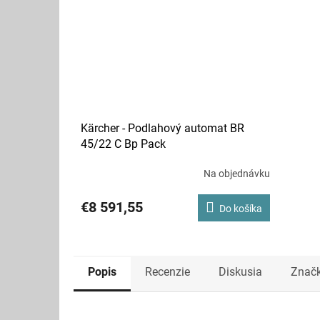
Kärcher - Podlahový automat BR
45/22 C Bp Pack
Na objednávku
€8 591,55
Do košíka
Popis
Recenzie
Diskusia
Znač