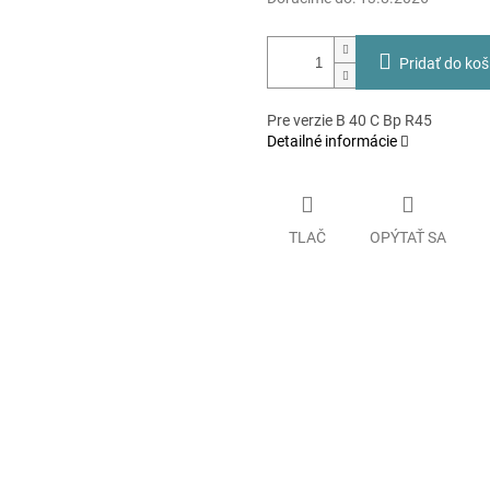
Pridať do koš
Pre verzie B 40 C Bp R45
Detailné informácie
TLAČ
OPÝTAŤ SA