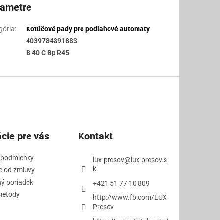
rametre
gória
:
Kotúčové pady pre podlahové automaty
4039784891883
B 40 C Bp R45
cie pre vás
Kontakt
 podmienky
lux-presov
@
lux-presov.s
k
e od zmluvy
ý poriadok
+421 51 77 10 809
metódy
http://www.fb.com/LUX
Presov