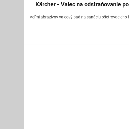
Kärcher - Valec na odstraňovanie p
Veľmi abrazívny valcový pad na sanáciu ošetrovacieho f
Z
á
p
ä
t
i
e