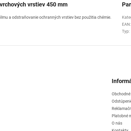
ovrchových vrstiev 450 mm
Pa
ilmu a odstraňovanie ochranných vrstiev bez použitia chémie.
Kate
EAN
:
Typ
:
Informá
Obchodné
Odstúpeni
Reklamačn
Platobné 
O nás
Kontakty