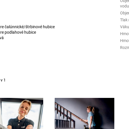
Obje
vod
Obje
Tlak
pre čalúnnické/štrbinové hubice
Vák
pre podlahové hubice
Hmot
ová
Hmot
Rozm
 v 1