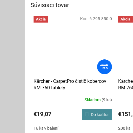
Súvisiaci tovar
Kód:
6.295-850.0
Akcia
Akcia
€25,83
–26 %
Kärcher - CarpetPro čistič kobercov
Kärcher
RM 760 tablety
RM 760
Skladom
(9 ks)
€19,07
€151
Do košíka
16 ks v balení
200 ks