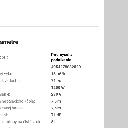
rametre
Priemysel a
gória
:
podnikanie
4054278882529
ný výkon
:
18 m²/h
tok vzduchu
:
71 l/s
on
:
1200 W
janie
:
230 V
a napájacieho kábla
:
7,5 m
a sacej hadice
:
2,5 m
nosť
:
71 dB
m nádoby na čistú vodu
:
8 l