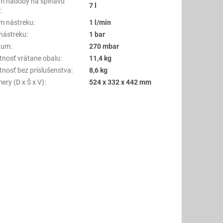
m nádoby na špinavú
7 l
u
:
m nástreku
:
1 l/min
 nástreku
:
1 bar
uum
:
270 mbar
nosť vrátane obalu
:
11,4 kg
nosť bez príslušenstva
:
8,6 kg
ery (D x Š x V)
:
524 x 332 x 442 mm