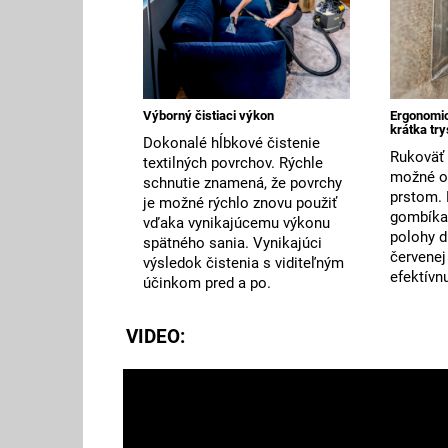
Výborný čistiaci výkon
Ergonomic
krátka tr
Dokonalé hĺbkové čistenie
Rukoväť 
textilných povrchov. Rýchle
možné o
schnutie znamená, že povrchy
prstom. 
je možné rýchlo znovu použiť
gombíka
vďaka vynikajúcemu výkonu
polohy d
spätného sania. Vynikajúci
červenej
výsledok čistenia s viditeľným
efektívn
účinkom pred a po.
VIDEO: