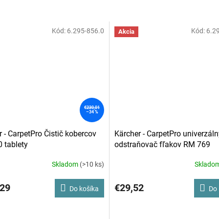
Kód:
6.295-856.0
Kód:
6.2
Akcia
€230,01
–34 %
 - CarpetPro Čistič kobercov
Kärcher - CarpetPro univerzáln
 tablety
odstraňovač fľakov RM 769
Skladom
(>10 ks)
Sklado
,29
€29,52
Do košíka
Do 