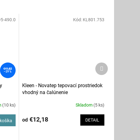
95-490.0
Kód:
KL801.753
Ďalší
€41,82
produkt
–29 %
y
Kleen - Novatep tepovací prostriedok
vhodný na čalúnenie
m
(10 ks)
Skladom
(5 ks)
€12,18
od
DETAIL
košíka