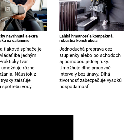
ky navrhnutá a extra
Ľahká hmotnosť a kompaktná,
yska na čalúnenie
robustná konštrukcia
a tlakové spínače je
Jednoduchá preprava cez
vládať iba jedným
stupienky alebo po schodoch
Praktický tvar
aj pomocou jednej ruky.
 umožňuje rôzne
Umožňuje dlhé pracovné
ržania. Náustok z
intervaly bez únavy. Dlhá
 trysky zaisťuje
životnosť zabezpečuje vysokú
u spotrebu vody.
hospodárnosť.