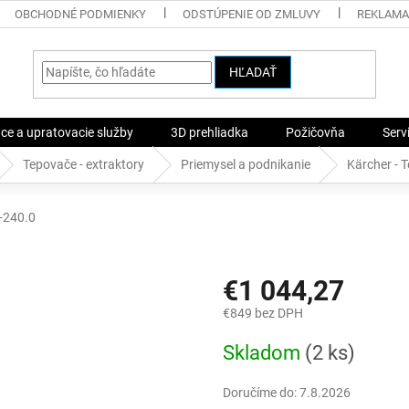
OBCHODNÉ PODMIENKY
ODSTÚPENIE OD ZMLUVY
REKLAMA
HĽADAŤ
ace a upratovacie služby
3D prehliadka
Požičovňa
Serv
Tepovače - extraktory
Priemysel a podnikanie
Kärcher - 
-240.0
€1 044,27
€849 bez DPH
Jednotková
Skladom
(2 ks)
cena:
Doručíme do:
7.8.2026