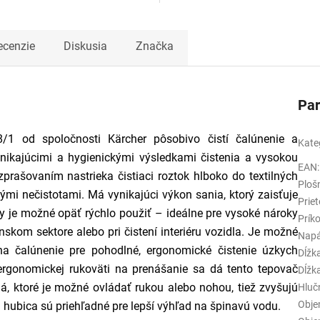
ecenzie
Diskusia
Značka
Pa
/1 od spoločnosti Kärcher pôsobivo čistí čalúnenie a
Kate
ynikajúcimi a hygienickými výsledkami čistenia a vysokou
EAN
:
prašovaním nastrieka čistiaci roztok hlboko do textilných
Ploš
mi nečistotami. Má vynikajúci výkon sania, ktorý zaisťuje
Prie
hy je možné opäť rýchlo použiť – ideálne pre vysoké nároky
Prík
skom sektore alebo pri čistení interiéru vozidla. Je možné
Napá
na čalúnenie pre pohodlné, ergonomické čistenie úzkych
Dĺžk
 ergonomickej rukoväti na prenášanie sa dá tento tepovač
Dĺžk
lá, ktoré je možné ovládať rukou alebo nohou, tiež zvyšujú
Hluč
Obje
 hubica sú priehľadné pre lepší výhľad na špinavú vodu.