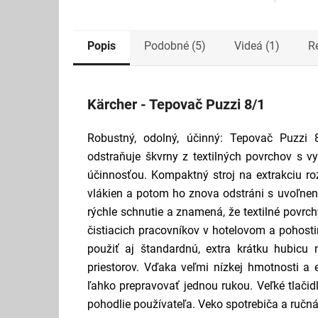
Popis
Podobné (5)
Videá (1)
R
Kärcher - Tepovač Puzzi 8/1
Robustný, odolný, účinný: Tepovač
Puzzi
8
odstraňuje škvrny z textilných povrchov s v
účinnosťou. Kompaktný stroj na extrakciu roz
vlákien a potom ho znova odstráni s uvoľnený
rýchle schnutie a znamená, že textilné povrc
čistiacich pracovníkov v hotelovom a pohostin
použiť aj štandardnú, extra krátku hubicu 
priestorov. Vďaka veľmi nízkej hmotnosti a
ľahko prepravovať jednou rukou. Veľké tlačid
pohodlie používateľa. Veko spotrebiča a ručná