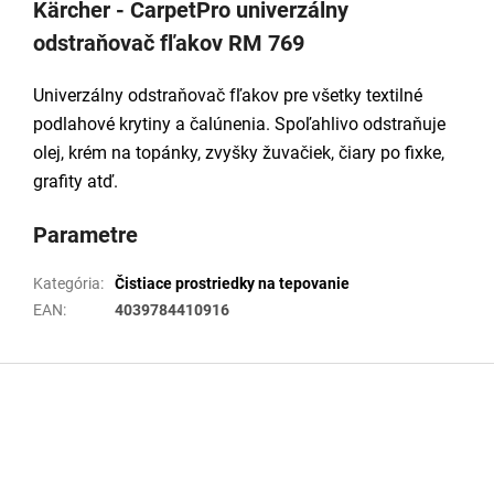
Kärcher - CarpetPro univerzálny
odstraňovač fľakov RM 769
Univerzálny odstraňovač fľakov pre všetky textilné
podlahové krytiny a čalúnenia. Spoľahlivo odstraňuje
olej, krém na topánky, zvyšky žuvačiek, čiary po fixke,
grafity atď.
Parametre
Kategória
:
Čistiace prostriedky na tepovanie
EAN
:
4039784410916
Z
á
p
ä
t