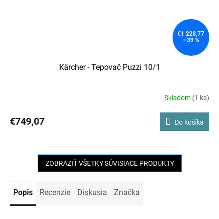
€1 228,77
–39 %
Kärcher - Tepovač Puzzi 10/1
Skladom
(1 ks)
€749,07
Do košíka
ZOBRAZIŤ VŠETKY SÚVISIACE PRODUKTY
Popis
Recenzie
Diskusia
Značka