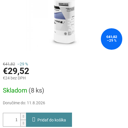
€41,82
–29 %
€41,82
–29 %
€29,52
€24 bez DPH
Jednotková
Skladom
(8 ks)
cena:
Doručíme do:
11.8.2026
Pridať do košíka