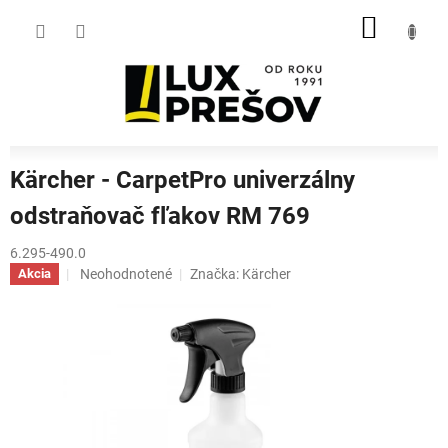
Prejsť
NÁKU
na
obsah
KOŠÍK
Kärcher - CarpetPro univerzálny
odstraňovač fľakov RM 769
6.295-490.0
Priemerné
Neohodnotené
Značka:
Kärcher
Akcia
hodnotenie
produktu
je
0,0
z
5
hviezdičiek.